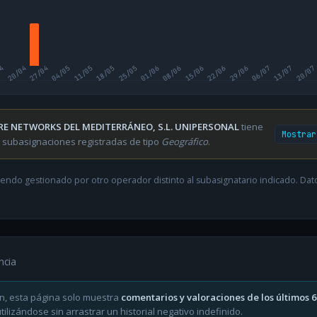
04
20/04
27/04
04/05
11/05
18/05
25/05
01/06
08/06
15/06
22/06
29/06
06/07
13/07
20/07
RE NETWORKS DEL MEDITERRÁNEO, S.L. UNIPERSONAL
tiene
Mostrar
 subasignaciones registradas de tipo
Geográfico
.
endo gestionado por otro operador distinto al subasignatario indicado. Datos
ncia
n, esta página solo muestra
comentarios y valoraciones de los últimos 
ilizándose sin arrastrar un historial negativo indefinido.