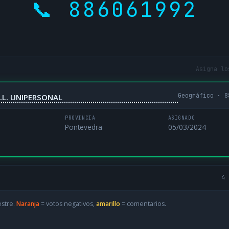
📞 886061992
Asigna lo
Geográfico · 8
.L. UNIPERSONAL
PROVINCIA
ASIGNADO
Pontevedra
05/03/2024
4 
estre.
Naranja
= votos negativos,
amarillo
= comentarios.