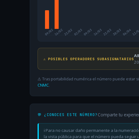
09/02
16/02
23/02
02/03
09/03
16/03
23/03
30/03
06/04
13/
AI
⚠️ POSIBLES OPERADORES SUBASIGNATARIOS
20
⚠️ Tras portabilidad numérica el número puede estar si
CNMC
.
Comparte tu experie
💬 ¿CONOCES ESTE NÚMERO?
ℹ️ Para no causar daño permanente a la numeració
la vista pública para que el número pueda seguir ut