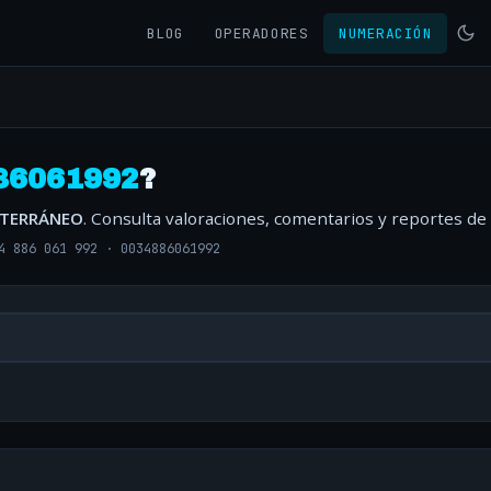
BLOG
OPERADORES
NUMERACIÓN
86061992
?
ITERRÁNEO
. Consulta valoraciones, comentarios y reportes de
4 886 061 992
·
0034886061992