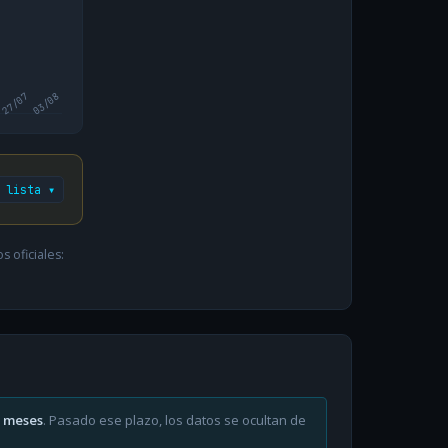
27/07
03/08
 lista ▾
 oficiales:
6 meses
. Pasado ese plazo, los datos se ocultan de