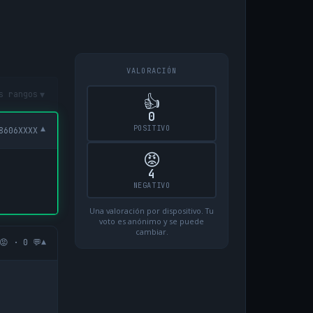
VALORACIÓN
▾
s rangos
👍
0
POSITIVO
▾
8606XXXX
😡
4
NEGATIVO
Una valoración por dispositivo. Tu
voto es anónimo y se puede
cambiar.
▾
😡 · 0 💬