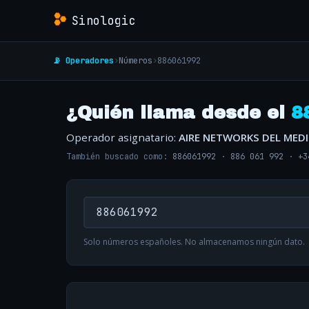
Sinologic
📡 Operadores
›
Números
›
886061992
¿Quién llama desde el
8
Operador asignatario:
AIRE NETWORKS DEL MED
También buscado como:
886061992
·
886 061 992
·
+3
Solo números españoles. No almacenamos ningún dato.