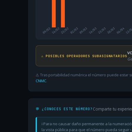
09/02
16/02
23/02
02/03
09/03
16/03
23/03
30/03
06/04
13/
VO
⚠️ POSIBLES OPERADORES SUBASIGNATARIOS
Ge
⚠️ Tras portabilidad numérica el número puede estar si
CNMC
.
Comparte tu experie
💬 ¿CONOCES ESTE NÚMERO?
ℹ️ Para no causar daño permanente a la numeració
la vista pública para que el número pueda seguir ut