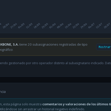
04
20/04
27/04
04/05
11/05
18/05
25/05
01/06
08/06
15/06
22/06
29/06
06/07
13/07
20/07
XBONE, S.A.
tiene 20 subasignaciones registradas de tipo
Mostrar
ográfico
.
endo gestionado por otro operador distinto al subasignatario indicado. Datos
ncia
n, esta página solo muestra
comentarios y valoraciones de los últimos 
ilizándose sin arrastrar un historial negativo indefinido.