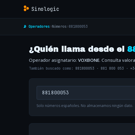
Sinologic
📡 Operadores
›
Números
›
881800053
¿Quién llama desde el
8
Operador asignatario:
VOXBONE
. Consulta valo
También buscado como:
881800053
·
881 800 053
·
+3
Solo números españoles. No almacenamos ningún dato.