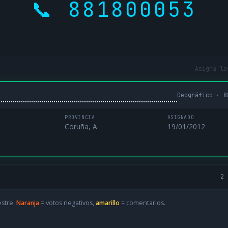
📞 881800053
Asigna lo
Geográfico · 8
PROVINCIA
ASIGNADO
Coruña, A
19/01/2012
2 
estre.
Naranja
= votos negativos,
amarillo
= comentarios.