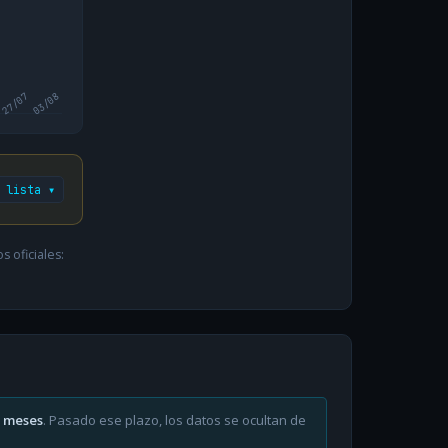
27/07
03/08
 lista ▾
 oficiales:
6 meses
. Pasado ese plazo, los datos se ocultan de