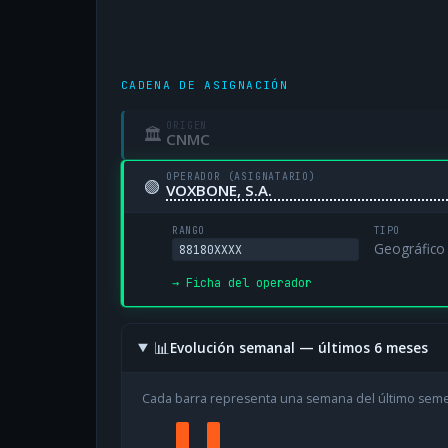
CADENA DE ASIGNACIÓN
ORIGEN
🏛
CNMC
OPERADOR (ASIGNATARIO)
🟢
VOXBONE, S.A.
RANGO
TIPO
Geográfico
88180XXXX
→ Ficha del operador
📊
Evolución semanal — últimos 6 meses
Cada barra representa una semana del último sem