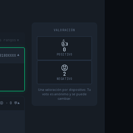
VALORACIÓN
▾
s rangos
👍
0
POSITIVO
▾
8180XXXX
😡
2
NEGATIVO
Una valoración por dispositivo. Tu
voto es anónimo y se puede
cambiar.
▾
😡 · 0 💬