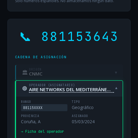
Solo números españoles. No almacenamos ningún dato.
📞 881153643
CADENA DE ASIGNACIÓN
ORIGEN
🏛
▾
CNMC
OPERADOR (ASIGNATARIO)
🟢
▾
AIRE NETWORKS DEL MEDITERRÁNEO, S.L. UNIPERSONAL
RANGO
TIPO
Geográfico
88115XXXX
PROVINCIA
ASIGNADO
Coruña, A
05/03/2024
→ Ficha del operador