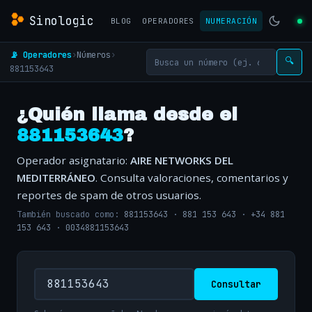
Sinologic
BLOG
OPERADORES
NUMERACIÓN
📡 Operadores
›
Números
›
🔍
881153643
¿Quién llama desde el
881153643
?
Operador asignatario:
AIRE NETWORKS DEL
MEDITERRÁNEO
. Consulta valoraciones, comentarios y
reportes de spam de otros usuarios.
También buscado como:
881153643
·
881 153 643
·
+34 881
153 643
·
0034881153643
Consultar