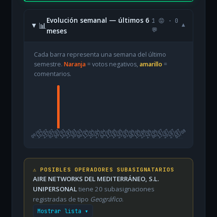
Evolución semanal — últimos 6
1 😡 · 0
📊
▾
meses
💬
Cada barra representa una semana del último
semestre.
Naranja
= votos negativos,
amarillo
=
comentarios.
09/02
16/02
23/02
02/03
09/03
16/03
23/03
30/03
06/04
13/04
20/04
27/04
04/05
11/05
18/05
25/05
01/06
08/06
15/06
22/06
29/06
06/07
13/07
20/07
27/07
03/08
⚠️ POSIBLES OPERADORES SUBASIGNATARIOS
AIRE NETWORKS DEL MEDITERRÁNEO, S.L.
UNIPERSONAL
tiene 20 subasignaciones
registradas de tipo
Geográfico
.
Mostrar lista ▾