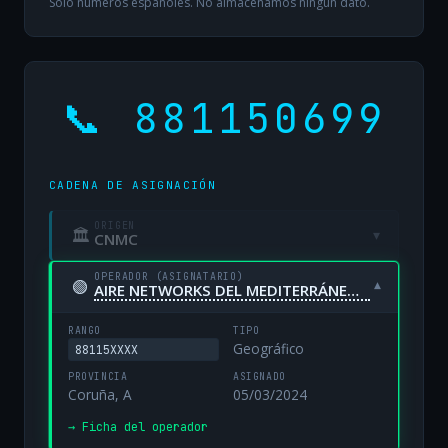
Solo números españoles. No almacenamos ningún dato.
📞 881150699
CADENA DE ASIGNACIÓN
ORIGEN
🏛
▾
CNMC
OPERADOR (ASIGNATARIO)
🟢
▾
AIRE NETWORKS DEL MEDITERRÁNEO, S.L. UNIPERSONAL
RANGO
TIPO
Geográfico
88115XXXX
PROVINCIA
ASIGNADO
Coruña, A
05/03/2024
→ Ficha del operador