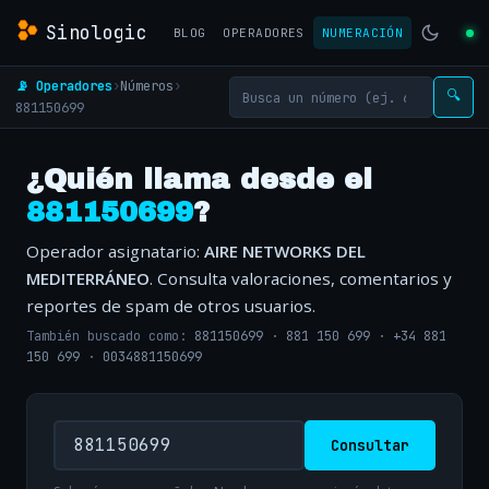
Sinologic
BLOG
OPERADORES
NUMERACIÓN
📡 Operadores
›
Números
›
🔍
881150699
¿Quién llama desde el
881150699
?
Operador asignatario:
AIRE NETWORKS DEL
MEDITERRÁNEO
. Consulta valoraciones, comentarios y
reportes de spam de otros usuarios.
También buscado como:
881150699
·
881 150 699
·
+34 881
150 699
·
0034881150699
Consultar