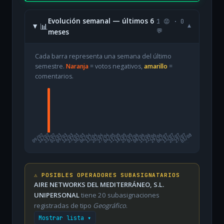
Evolución semanal — últimos 6
1 😡 · 0
📊
▾
meses
💬
Cada barra representa una semana del último
semestre.
Naranja
= votos negativos,
amarillo
=
comentarios.
09/02
16/02
23/02
02/03
09/03
16/03
23/03
30/03
06/04
13/04
20/04
27/04
04/05
11/05
18/05
25/05
01/06
08/06
15/06
22/06
29/06
06/07
13/07
20/07
27/07
03/08
⚠️ POSIBLES OPERADORES SUBASIGNATARIOS
AIRE NETWORKS DEL MEDITERRÁNEO, S.L.
UNIPERSONAL
tiene 20 subasignaciones
registradas de tipo
Geográfico
.
Mostrar lista ▾