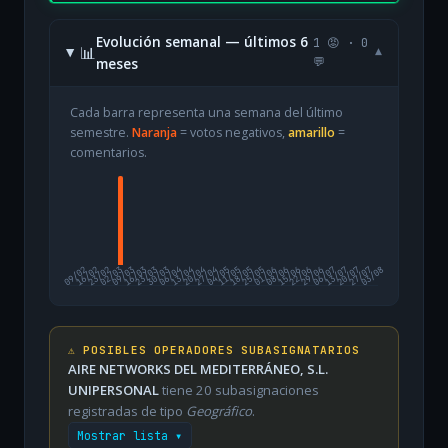
Evolución semanal — últimos 6
1 😡 · 0
📊
▾
meses
💬
Cada barra representa una semana del último
semestre.
Naranja
= votos negativos,
amarillo
=
comentarios.
09/02
16/02
23/02
02/03
09/03
16/03
23/03
30/03
06/04
13/04
20/04
27/04
04/05
11/05
18/05
25/05
01/06
08/06
15/06
22/06
29/06
06/07
13/07
20/07
27/07
03/08
⚠️ POSIBLES OPERADORES SUBASIGNATARIOS
AIRE NETWORKS DEL MEDITERRÁNEO, S.L.
UNIPERSONAL
tiene 20 subasignaciones
registradas de tipo
Geográfico
.
Mostrar lista ▾