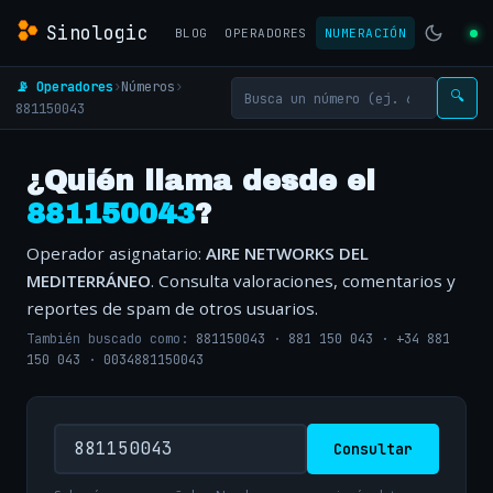
Sinologic
BLOG
OPERADORES
NUMERACIÓN
📡 Operadores
›
Números
›
🔍
881150043
¿Quién llama desde el
881150043
?
Operador asignatario:
AIRE NETWORKS DEL
MEDITERRÁNEO
. Consulta valoraciones, comentarios y
reportes de spam de otros usuarios.
También buscado como:
881150043
·
881 150 043
·
+34 881
150 043
·
0034881150043
Consultar