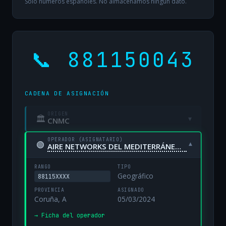
Solo números españoles. No almacenamos ningún dato.
📞 881150043
CADENA DE ASIGNACIÓN
ORIGEN
🏛
▾
CNMC
OPERADOR (ASIGNATARIO)
🟢
▾
AIRE NETWORKS DEL MEDITERRÁNEO, S.L. UNIPERSONAL
RANGO
TIPO
Geográfico
88115XXXX
PROVINCIA
ASIGNADO
Coruña, A
05/03/2024
→ Ficha del operador