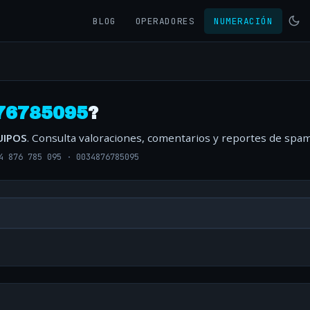
BLOG
OPERADORES
NUMERACIÓN
76785095
?
UIPOS
. Consulta valoraciones, comentarios y reportes de spam
4 876 785 095
·
0034876785095