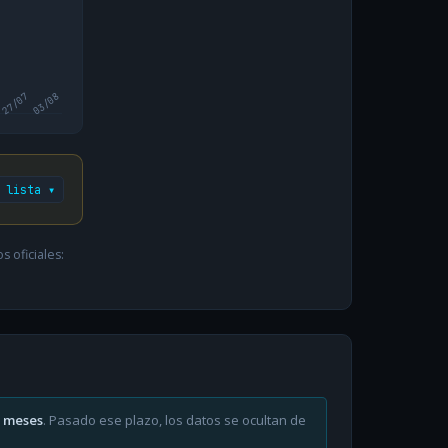
27/07
03/08
 lista ▾
 oficiales:
6 meses
. Pasado ese plazo, los datos se ocultan de