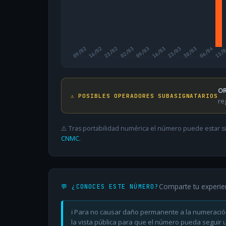
09/02
16/02
23/02
02/03
09/03
16/03
23/03
30/03
06/04
13/
OR
⚠️ POSIBLES OPERADORES SUBASIGNATARIOS
re
⚠️ Tras portabilidad numérica el número puede estar si
CNMC
.
Comparte tu experie
💬 ¿CONOCES ESTE NÚMERO?
ℹ️ Para no causar daño permanente a la numeració
la vista pública para que el número pueda seguir ut