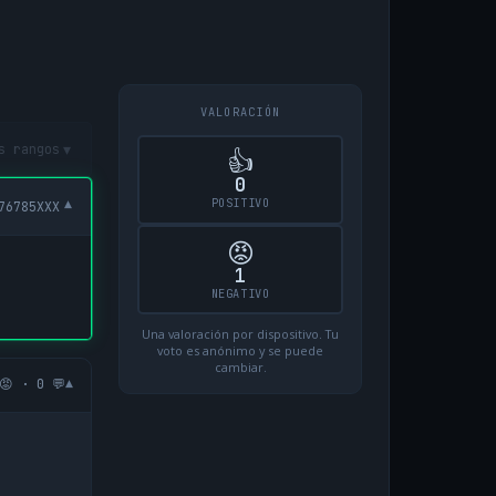
VALORACIÓN
▾
s rangos
👍
0
POSITIVO
▾
76785XXX
😡
1
NEGATIVO
Una valoración por dispositivo. Tu
voto es anónimo y se puede
cambiar.
▾
😡 · 0 💬