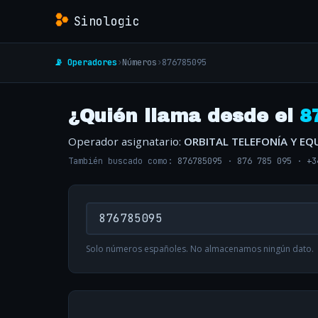
Sinologic
📡 Operadores
›
Números
›
876785095
¿Quién llama desde el
8
Operador asignatario:
ORBITAL TELEFONÍA Y EQ
También buscado como:
876785095
·
876 785 095
·
+3
Solo números españoles. No almacenamos ningún dato.