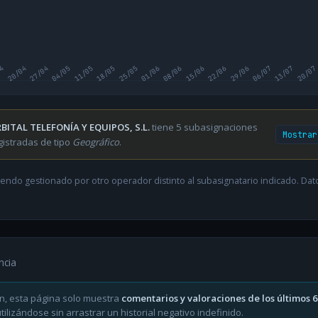
04
20/04
27/04
04/05
11/05
18/05
25/05
01/06
08/06
15/06
22/06
29/06
06/07
13/07
20/07
BITAL TELEFONÍA Y EQUIPOS, S.L.
tiene 5 subasignaciones
Mostrar
gistradas de tipo
Geográfico
.
endo gestionado por otro operador distinto al subasignatario indicado. Datos
ncia
n, esta página solo muestra
comentarios y valoraciones de los últimos 
ilizándose sin arrastrar un historial negativo indefinido.