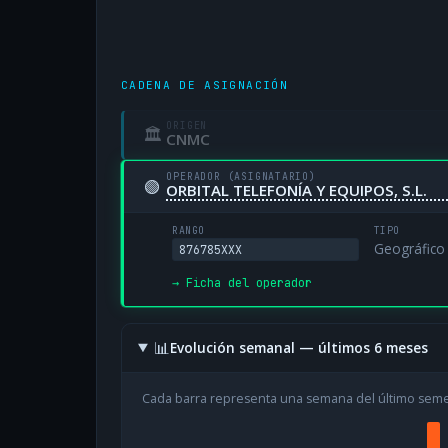
CADENA DE ASIGNACIÓN
ORIGEN
🏛
CNMC
OPERADOR (ASIGNATARIO)
🟢
ORBITAL TELEFONÍA Y EQUIPOS, S.L.
RANGO
TIPO
Geográfico
876785XXX
→ Ficha del operador
📊
Evolución semanal — últimos 6 meses
Cada barra representa una semana del último sem