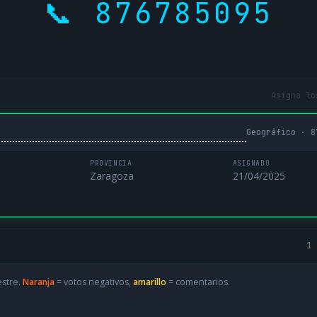
📞 876785095
Asigna lo
Geográfico · 8
PROVINCIA
ASIGNADO
Zaragoza
21/04/2025
1 
estre.
Naranja
= votos negativos,
amarillo
= comentarios.