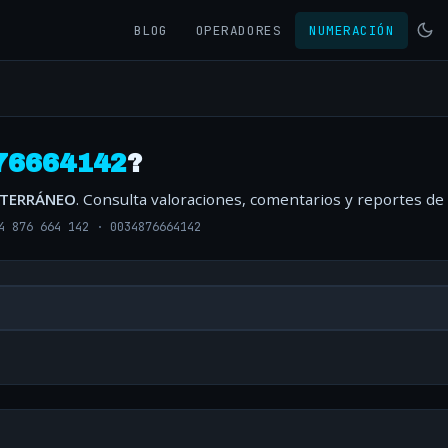
BLOG
OPERADORES
NUMERACIÓN
76664142
?
ITERRÁNEO
. Consulta valoraciones, comentarios y reportes de
4 876 664 142
·
0034876664142