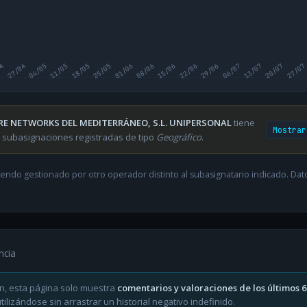
04
27/04
04/05
11/05
18/05
25/05
01/06
08/06
15/06
22/06
29/06
06/07
13/07
20/07
27/07
RE NETWORKS DEL MEDITERRÁNEO, S.L. UNIPERSONAL
tiene
Mostrar
 subasignaciones registradas de tipo
Geográfico
.
endo gestionado por otro operador distinto al subasignatario indicado. Datos
ncia
n, esta página solo muestra
comentarios y valoraciones de los últimos 
ilizándose sin arrastrar un historial negativo indefinido.