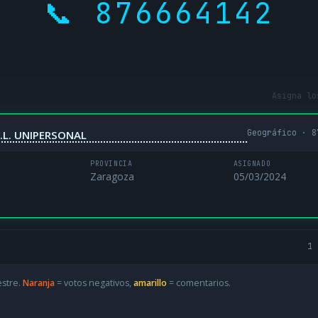
📞 876664142
Asigna lo
Geográfico · 8
.L. UNIPERSONAL
PROVINCIA
ASIGNADO
Zaragoza
05/03/2024
1 
estre.
Naranja
= votos negativos,
amarillo
= comentarios.