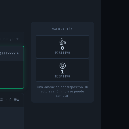
VALORACIÓN
▾
s rangos
👍
0
POSITIVO
▾
7666XXXX
😡
1
NEGATIVO
Una valoración por dispositivo. Tu
voto es anónimo y se puede
cambiar.
▾
😡 · 0 💬