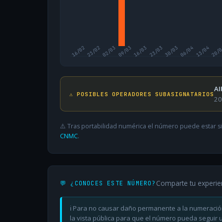
16/02
23/02
02/03
09/03
16/03
23/03
30/03
06/04
13/04
20/
AI
⚠️ POSIBLES OPERADORES SUBASIGNATARIOS
20
⚠️ Tras portabilidad numérica el número puede estar si
CNMC
.
Comparte tu experie
💬 ¿CONOCES ESTE NÚMERO?
ℹ️ Para no causar daño permanente a la numeració
la vista pública para que el número pueda seguir ut