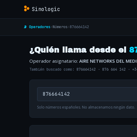
Sinologic
📡 Operadores
›
Números
›
876664142
¿Quién llama desde el
8
Operador asignatario:
AIRE NETWORKS DEL MED
También buscado como:
876664142
·
876 664 142
·
+3
Solo números españoles. No almacenamos ningún dato.