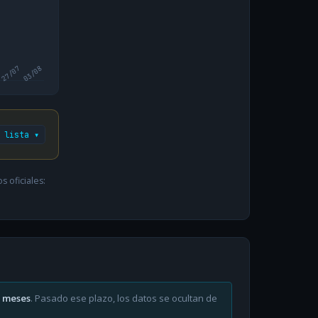
27/07
03/08
 lista ▾
 oficiales:
6 meses
. Pasado ese plazo, los datos se ocultan de