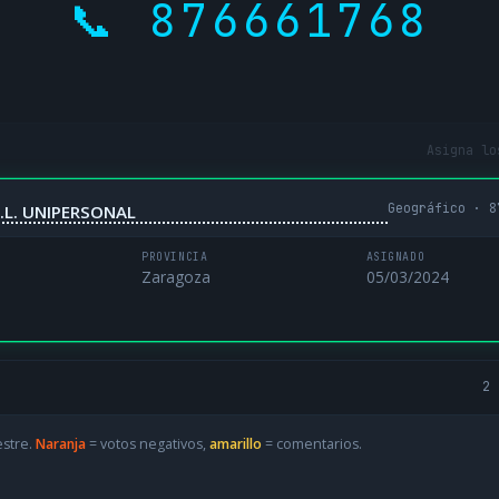
📞 876661768
Asigna lo
Geográfico · 8
.L. UNIPERSONAL
PROVINCIA
ASIGNADO
Zaragoza
05/03/2024
2 
estre.
Naranja
= votos negativos,
amarillo
= comentarios.