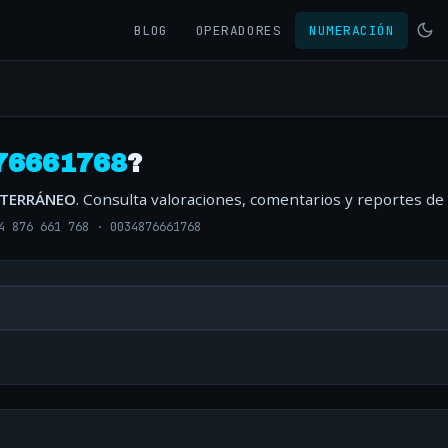
BLOG
OPERADORES
NUMERACIÓN
76661768
?
ITERRÁNEO
. Consulta valoraciones, comentarios y reportes de
4 876 661 768
·
0034876661768