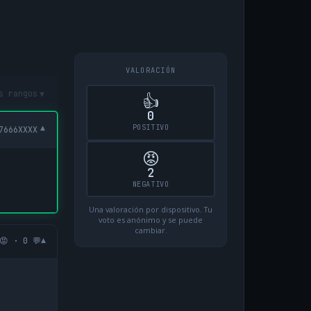
VALORACIÓN
▾
s rangos
👍
0
POSITIVO
▾
7666XXXX
😡
2
NEGATIVO
Una valoración por dispositivo. Tu
voto es anónimo y se puede
cambiar.
▾
😡 · 0 💬