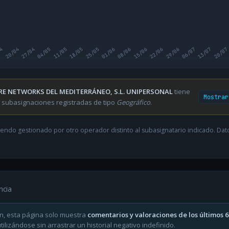
04
20/04
27/04
04/05
11/05
18/05
25/05
01/06
08/06
15/06
22/06
29/06
06/07
13/07
20/07
RE NETWORKS DEL MEDITERRÁNEO, S.L. UNIPERSONAL
tiene
Mostrar
 subasignaciones registradas de tipo
Geográfico
.
endo gestionado por otro operador distinto al subasignatario indicado. Datos
ncia
n, esta página solo muestra
comentarios y valoraciones de los últimos 
ilizándose sin arrastrar un historial negativo indefinido.