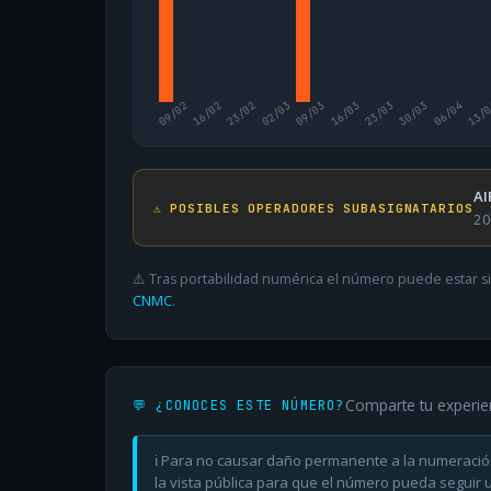
09/02
16/02
23/02
02/03
09/03
16/03
23/03
30/03
06/04
13/
AI
⚠️ POSIBLES OPERADORES SUBASIGNATARIOS
20
⚠️ Tras portabilidad numérica el número puede estar si
CNMC
.
Comparte tu experie
💬 ¿CONOCES ESTE NÚMERO?
ℹ️ Para no causar daño permanente a la numeració
la vista pública para que el número pueda seguir ut