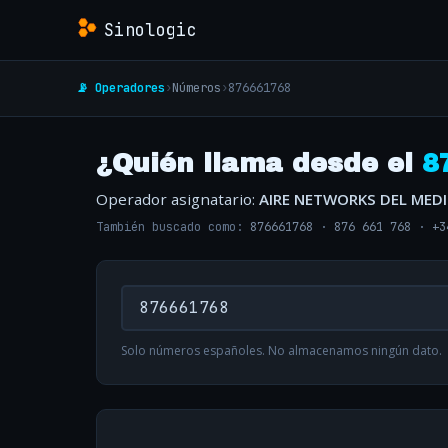
Sinologic
📡 Operadores
›
Números
›
876661768
¿Quién llama desde el
8
Operador asignatario:
AIRE NETWORKS DEL MED
También buscado como:
876661768
·
876 661 768
·
+3
Solo números españoles. No almacenamos ningún dato.