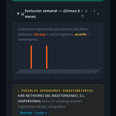
Evolución semanal — últimos 6
2 😡 · 0
📊
▾
meses
💬
Cada barra representa una semana del último
semestre.
Naranja
= votos negativos,
amarillo
=
comentarios.
09/02
16/02
23/02
02/03
09/03
16/03
23/03
30/03
06/04
13/04
20/04
27/04
04/05
11/05
18/05
25/05
01/06
08/06
15/06
22/06
29/06
06/07
13/07
20/07
27/07
03/08
⚠️ POSIBLES OPERADORES SUBASIGNATARIOS
AIRE NETWORKS DEL MEDITERRÁNEO, S.L.
UNIPERSONAL
tiene 20 subasignaciones
registradas de tipo
Geográfico
.
Mostrar lista ▾