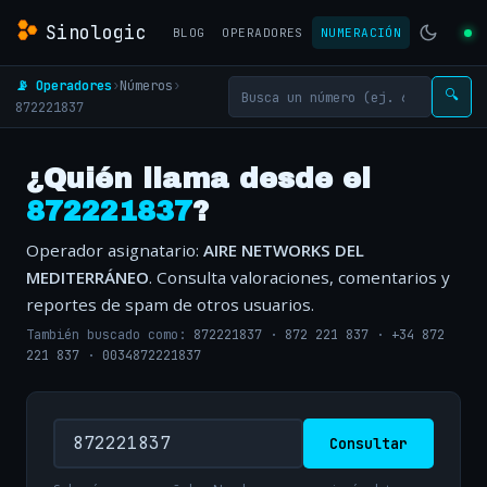
Sinologic
BLOG
OPERADORES
NUMERACIÓN
📡 Operadores
›
Números
›
🔍
872221837
¿Quién llama desde el
872221837
?
Operador asignatario:
AIRE NETWORKS DEL
MEDITERRÁNEO
. Consulta valoraciones, comentarios y
reportes de spam de otros usuarios.
También buscado como:
872221837
·
872 221 837
·
+34 872
221 837
·
0034872221837
Consultar