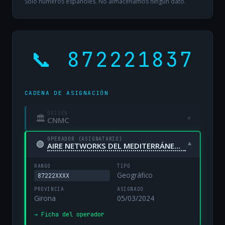
Solo números españoles. No almacenamos ningún dato.
📞 872221837
CADENA DE ASIGNACIÓN
ORIGEN
🏛
▾
CNMC
OPERADOR (ASIGNATARIO)
🟢
▾
AIRE NETWORKS DEL MEDITERRÁNEO, S.L. UNIPERSONAL
RANGO
TIPO
Geográfico
87222XXXX
PROVINCIA
ASIGNADO
Girona
05/03/2024
→ Ficha del operador