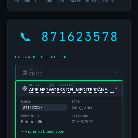
Solo números españoles. No almacenamos ningún dato.
📞 871623578
CADENA DE ASIGNACIÓN
ORIGEN
🏛
▾
CNMC
OPERADOR (ASIGNATARIO)
🟢
▾
AIRE NETWORKS DEL MEDITERRÁNEO, S.L. UNIPERSONAL
RANGO
TIPO
Geográfico
87162XXXX
PROVINCIA
ASIGNADO
Balears, Illes
05/03/2024
→ Ficha del operador