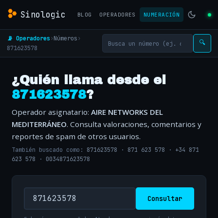
Sinologic
BLOG
OPERADORES
NUMERACIÓN
📡 Operadores
›
Números
›
🔍
871623578
¿Quién llama desde el
871623578
?
Operador asignatario:
AIRE NETWORKS DEL
MEDITERRÁNEO
. Consulta valoraciones, comentarios y
reportes de spam de otros usuarios.
También buscado como:
871623578
·
871 623 578
·
+34 871
623 578
·
0034871623578
Consultar