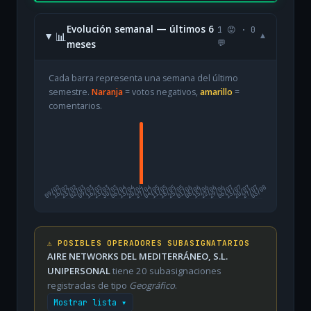
Evolución semanal — últimos 6
1 😡 · 0
📊
▾
meses
💬
Cada barra representa una semana del último
semestre.
Naranja
= votos negativos,
amarillo
=
comentarios.
09/02
16/02
23/02
02/03
09/03
16/03
23/03
30/03
06/04
13/04
20/04
27/04
04/05
11/05
18/05
25/05
01/06
08/06
15/06
22/06
29/06
06/07
13/07
20/07
27/07
03/08
⚠️ POSIBLES OPERADORES SUBASIGNATARIOS
AIRE NETWORKS DEL MEDITERRÁNEO, S.L.
UNIPERSONAL
tiene 20 subasignaciones
registradas de tipo
Geográfico
.
Mostrar lista ▾