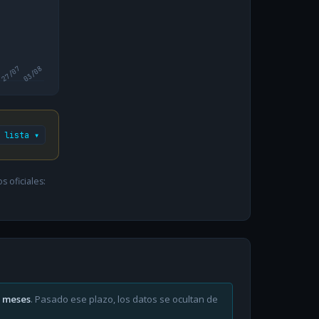
27/07
03/08
 lista ▾
 oficiales:
6 meses
. Pasado ese plazo, los datos se ocultan de