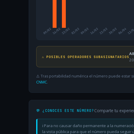
09/02
16/02
23/02
02/03
09/03
16/03
23/03
30/03
06/04
13/
AI
⚠️ POSIBLES OPERADORES SUBASIGNATARIOS
20
⚠️ Tras portabilidad numérica el número puede estar si
CNMC
.
Comparte tu experie
💬 ¿CONOCES ESTE NÚMERO?
ℹ️ Para no causar daño permanente a la numeració
la vista pública para que el número pueda seguir ut