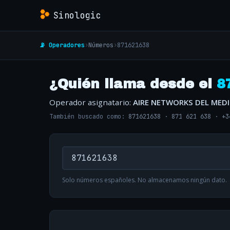
Sinologic
📡 Operadores
›
Números
›
871621638
¿Quién llama desde el
8
Operador asignatario:
AIRE NETWORKS DEL MED
También buscado como:
871621638
·
871 621 638
·
+3
Solo números españoles. No almacenamos ningún dato.