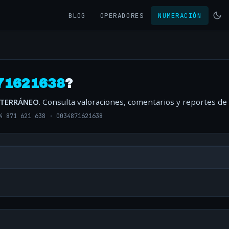
BLOG
OPERADORES
NUMERACIÓN
71621638
?
ITERRÁNEO
. Consulta valoraciones, comentarios y reportes de
4 871 621 638
·
0034871621638