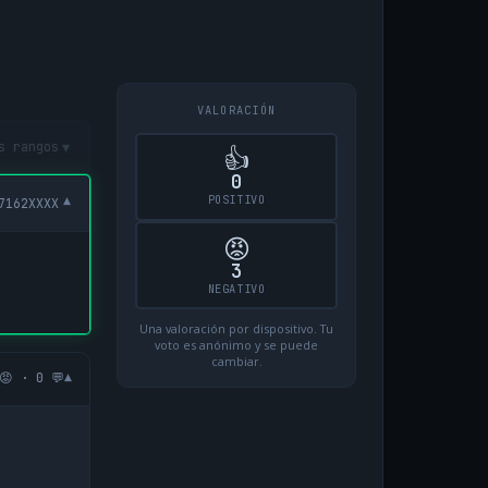
VALORACIÓN
▾
s rangos
👍
0
POSITIVO
▾
7162XXXX
😡
3
NEGATIVO
Una valoración por dispositivo. Tu
voto es anónimo y se puede
cambiar.
▾
😡 · 0 💬