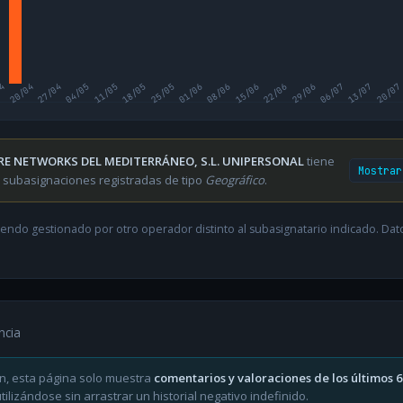
04
20/04
27/04
04/05
11/05
18/05
25/05
01/06
08/06
15/06
22/06
29/06
06/07
13/07
20/07
RE NETWORKS DEL MEDITERRÁNEO, S.L. UNIPERSONAL
tiene
Mostrar
 subasignaciones registradas de tipo
Geográfico
.
endo gestionado por otro operador distinto al subasignatario indicado. Datos
ncia
n, esta página solo muestra
comentarios y valoraciones de los últimos 
ilizándose sin arrastrar un historial negativo indefinido.