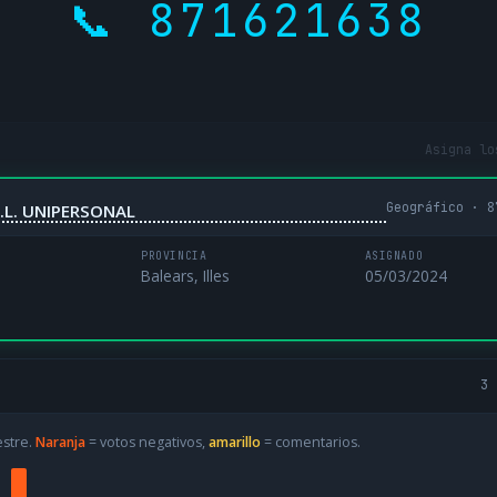
📞 871621638
Asigna lo
Geográfico · 8
.L. UNIPERSONAL
PROVINCIA
ASIGNADO
Balears, Illes
05/03/2024
3 
estre.
Naranja
= votos negativos,
amarillo
= comentarios.