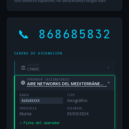
Solo números españoles. No almacenamos ningún dato.
📞 868685832
CADENA DE ASIGNACIÓN
ORIGEN
🏛
▾
CNMC
OPERADOR (ASIGNATARIO)
🟢
▾
AIRE NETWORKS DEL MEDITERRÁNEO, S.L. UNIPERSONAL
RANGO
TIPO
Geográfico
86868XXXX
PROVINCIA
ASIGNADO
Murcia
05/03/2024
→ Ficha del operador