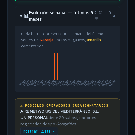
Evolución semanal — últimos 6
2 😡 · 0
📊
▾
meses
💬
Cada barra representa una semana del último
semestre.
Naranja
= votos negativos,
amarillo
=
comentarios.
09/02
16/02
23/02
02/03
09/03
16/03
23/03
30/03
06/04
13/04
20/04
27/04
04/05
11/05
18/05
25/05
01/06
08/06
15/06
22/06
29/06
06/07
13/07
20/07
27/07
03/08
⚠️ POSIBLES OPERADORES SUBASIGNATARIOS
AIRE NETWORKS DEL MEDITERRÁNEO, S.L.
UNIPERSONAL
tiene 20 subasignaciones
registradas de tipo
Geográfico
.
Mostrar lista ▾