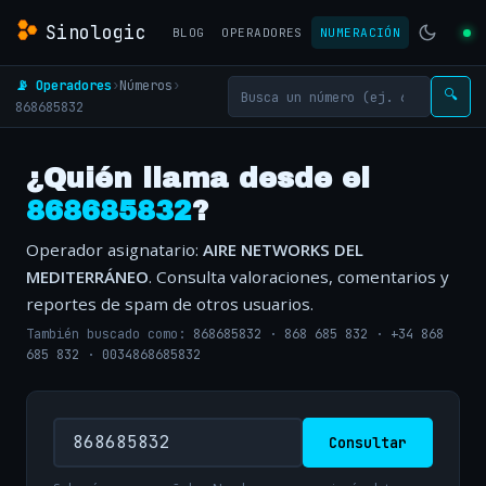
Sinologic
BLOG
OPERADORES
NUMERACIÓN
📡 Operadores
›
Números
›
🔍
868685832
¿Quién llama desde el
868685832
?
Operador asignatario:
AIRE NETWORKS DEL
MEDITERRÁNEO
. Consulta valoraciones, comentarios y
reportes de spam de otros usuarios.
También buscado como:
868685832
·
868 685 832
·
+34 868
685 832
·
0034868685832
Consultar