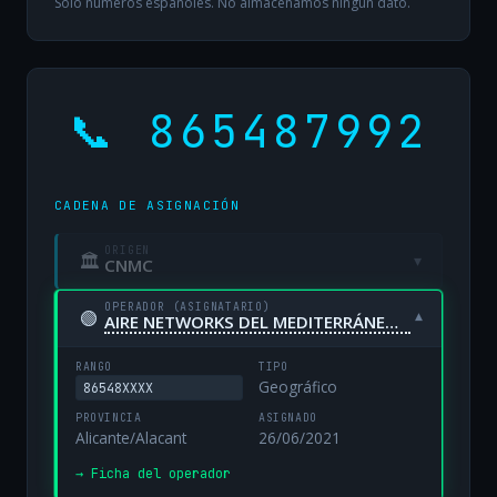
Solo números españoles. No almacenamos ningún dato.
📞 865487992
CADENA DE ASIGNACIÓN
ORIGEN
🏛
▾
CNMC
OPERADOR (ASIGNATARIO)
🟢
▾
AIRE NETWORKS DEL MEDITERRÁNEO, S.L. UNIPERSONAL
RANGO
TIPO
Geográfico
86548XXXX
PROVINCIA
ASIGNADO
Alicante/Alacant
26/06/2021
→ Ficha del operador