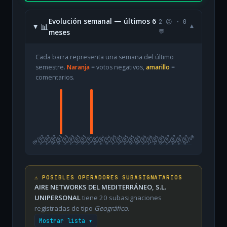
Evolución semanal — últimos 6
2 😡 · 0
📊
▾
meses
💬
Cada barra representa una semana del último
semestre.
Naranja
= votos negativos,
amarillo
=
comentarios.
09/02
16/02
23/02
02/03
09/03
16/03
23/03
30/03
06/04
13/04
20/04
27/04
04/05
11/05
18/05
25/05
01/06
08/06
15/06
22/06
29/06
06/07
13/07
20/07
27/07
03/08
⚠️ POSIBLES OPERADORES SUBASIGNATARIOS
AIRE NETWORKS DEL MEDITERRÁNEO, S.L.
UNIPERSONAL
tiene 20 subasignaciones
registradas de tipo
Geográfico
.
Mostrar lista ▾