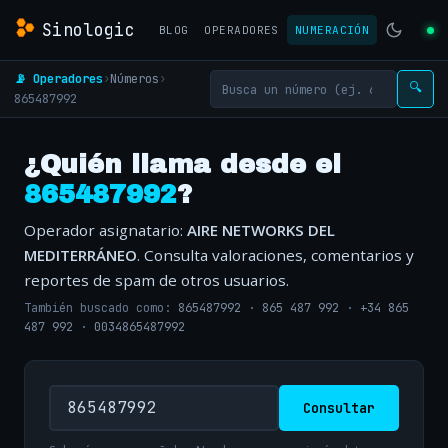
Sinologic
BLOG
OPERADORES
NUMERACIÓN
📡 Operadores
›
Números
›
🔍
865487992
¿Quién llama desde el
865487992
?
Operador asignatario:
AIRE NETWORKS DEL
MEDITERRÁNEO
. Consulta valoraciones, comentarios y
reportes de spam de otros usuarios.
También buscado como:
865487992
·
865 487 992
·
+34 865
487 992
·
0034865487992
Consultar