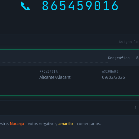
📞 865459016
Asigna lo
Geográfico · 8
PROVINCIA
ASIGNADO
Alicante/Alacant
09/02/2026
2 
estre.
Naranja
= votos negativos,
amarillo
= comentarios.