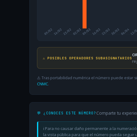
09/02
16/02
23/02
02/03
09/03
16/03
23/03
30/03
06/04
13/
OR
⚠️ POSIBLES OPERADORES SUBASIGNATARIOS
re
⚠️ Tras portabilidad numérica el número puede estar si
CNMC
.
Comparte tu experie
💬 ¿CONOCES ESTE NÚMERO?
ℹ️ Para no causar daño permanente a la numeració
la vista pública para que el número pueda seguir ut