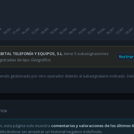
04
20/04
27/04
04/05
11/05
18/05
25/05
01/06
08/06
15/06
22/06
29/06
06/07
13/07
20/07
BITAL TELEFONÍA Y EQUIPOS, S.L.
tiene 5 subasignaciones
Mostrar
gistradas de tipo
Geográfico
.
endo gestionado por otro operador distinto al subasignatario indicado. Datos
ncia
n, esta página solo muestra
comentarios y valoraciones de los últimos 
ilizándose sin arrastrar un historial negativo indefinido.