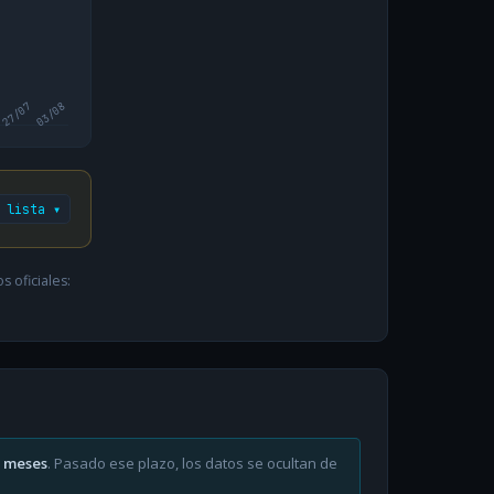
27/07
03/08
 lista ▾
 oficiales:
6 meses
. Pasado ese plazo, los datos se ocultan de