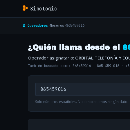
Sinologic
📡 Operadores
›
Números
›
865459016
¿Quién llama desde el
8
Operador asignatario:
ORBITAL TELEFONÍA Y EQ
También buscado como:
865459016
·
865 459 016
·
+3
Solo números españoles. No almacenamos ningún dato.