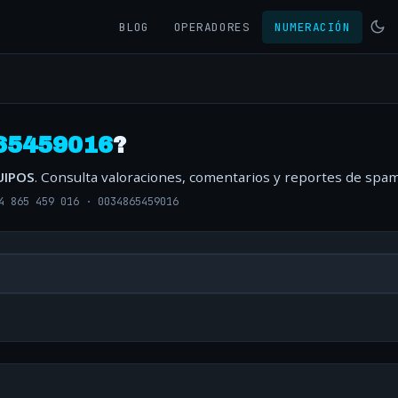
BLOG
OPERADORES
NUMERACIÓN
65459016
?
UIPOS
. Consulta valoraciones, comentarios y reportes de spam
4 865 459 016
·
0034865459016