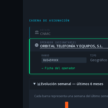
CADENA DE ASIGNACIÓN
ORIGEN
🏛
CNMC
OPERADOR (ASIGNATARIO)
🟢
ORBITAL TELEFONÍA Y EQUIPOS, S.L.
RANGO
TIPO
Geográfico
865459XXX
→ Ficha del operador
📊
Evolución semanal — últimos 6 meses
Cada barra representa una semana del último sem