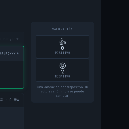
VALORACIÓN
▾
s rangos
👍
0
POSITIVO
▾
65459XXX
😡
2
NEGATIVO
Una valoración por dispositivo. Tu
voto es anónimo y se puede
cambiar.
▾
😡 · 0 💬