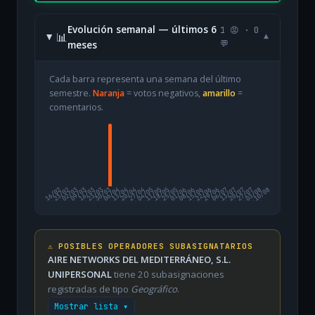
Evolución semanal — últimos 6
1 😡 · 0
📊
▾
meses
💬
Cada barra representa una semana del último
semestre.
Naranja
= votos negativos,
amarillo
=
comentarios.
16/02
23/02
02/03
09/03
16/03
23/03
30/03
06/04
13/04
20/04
27/04
04/05
11/05
18/05
25/05
01/06
08/06
15/06
22/06
29/06
06/07
13/07
20/07
27/07
03/08
10/08
⚠️ POSIBLES OPERADORES SUBASIGNATARIOS
AIRE NETWORKS DEL MEDITERRÁNEO, S.L.
UNIPERSONAL
tiene 20 subasignaciones
registradas de tipo
Geográfico
.
Mostrar lista ▾