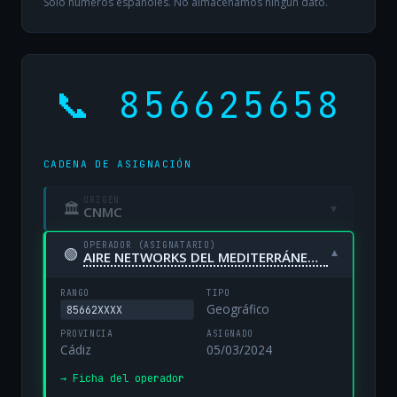
Solo números españoles. No almacenamos ningún dato.
📞 856625658
CADENA DE ASIGNACIÓN
ORIGEN
🏛
▾
CNMC
OPERADOR (ASIGNATARIO)
🟢
▾
AIRE NETWORKS DEL MEDITERRÁNEO, S.L. UNIPERSONAL
RANGO
TIPO
Geográfico
85662XXXX
PROVINCIA
ASIGNADO
Cádiz
05/03/2024
→ Ficha del operador