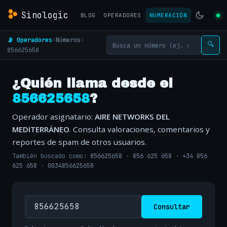
Sinologic
BLOG
OPERADORES
NUMERACIÓN
📡 Operadores
›
Números
›
🔍
856625658
¿Quién llama desde el
856625658
?
Operador asignatario:
AIRE NETWORKS DEL
MEDITERRÁNEO
. Consulta valoraciones, comentarios y
reportes de spam de otros usuarios.
También buscado como:
856625658
·
856 625 658
·
+34 856
625 658
·
0034856625658
Consultar