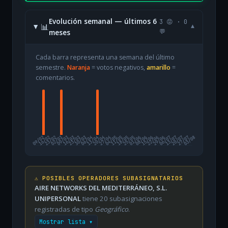
Evolución semanal — últimos 6
3 😡 · 0
📊
▾
meses
💬
Cada barra representa una semana del último
semestre.
Naranja
= votos negativos,
amarillo
=
comentarios.
09/02
16/02
23/02
02/03
09/03
16/03
23/03
30/03
06/04
13/04
20/04
27/04
04/05
11/05
18/05
25/05
01/06
08/06
15/06
22/06
29/06
06/07
13/07
20/07
27/07
03/08
⚠️ POSIBLES OPERADORES SUBASIGNATARIOS
AIRE NETWORKS DEL MEDITERRÁNEO, S.L.
UNIPERSONAL
tiene 20 subasignaciones
registradas de tipo
Geográfico
.
Mostrar lista ▾