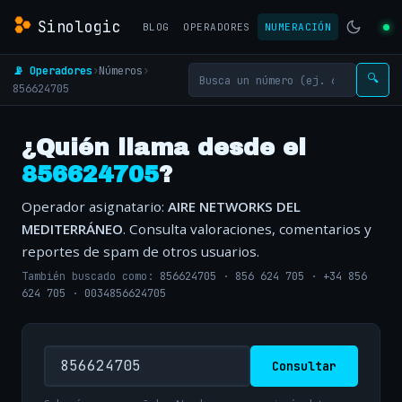
Sinologic
BLOG
OPERADORES
NUMERACIÓN
📡 Operadores
›
Números
›
🔍
856624705
¿Quién llama desde el
856624705
?
Operador asignatario:
AIRE NETWORKS DEL
MEDITERRÁNEO
. Consulta valoraciones, comentarios y
reportes de spam de otros usuarios.
También buscado como:
856624705
·
856 624 705
·
+34 856
624 705
·
0034856624705
Consultar