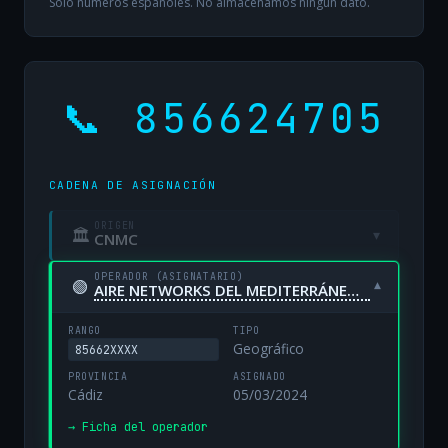
Solo números españoles. No almacenamos ningún dato.
📞 856624705
CADENA DE ASIGNACIÓN
ORIGEN
🏛
▾
CNMC
OPERADOR (ASIGNATARIO)
🟢
▾
AIRE NETWORKS DEL MEDITERRÁNEO, S.L. UNIPERSONAL
RANGO
TIPO
Geográfico
85662XXXX
PROVINCIA
ASIGNADO
Cádiz
05/03/2024
→ Ficha del operador