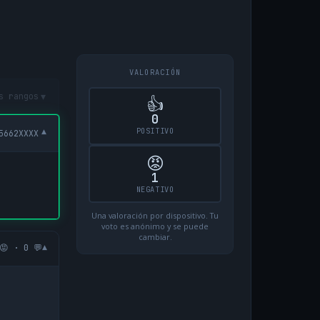
VALORACIÓN
▾
s rangos
👍
0
POSITIVO
▾
5662XXXX
😡
1
NEGATIVO
Una valoración por dispositivo. Tu
voto es anónimo y se puede
cambiar.
▾
😡 · 0 💬