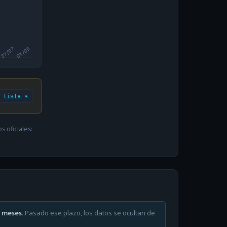
27/07
03/08
 lista ▾
 oficiales:
6 meses
. Pasado ese plazo, los datos se ocultan de