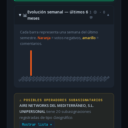
Evolución semanal — últimos 6
1 😡 · 0
📊
▾
meses
💬
Cada barra representa una semana del último
semestre.
Naranja
= votos negativos,
amarillo
=
comentarios.
16/02
23/02
02/03
09/03
16/03
23/03
30/03
06/04
13/04
20/04
27/04
04/05
11/05
18/05
25/05
01/06
08/06
15/06
22/06
29/06
06/07
13/07
20/07
27/07
03/08
10/08
⚠️ POSIBLES OPERADORES SUBASIGNATARIOS
AIRE NETWORKS DEL MEDITERRÁNEO, S.L.
UNIPERSONAL
tiene 20 subasignaciones
registradas de tipo
Geográfico
.
Mostrar lista ▾