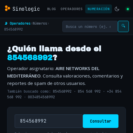
Sinologic
BLOG
OPERADORES
NUMERACIÓN
📡 Operadores
›
Números
›
🔍
854568992
¿Quién llama desde el
854568992
?
Operador asignatario:
AIRE NETWORKS DEL
MEDITERRÁNEO
. Consulta valoraciones, comentarios y
reportes de spam de otros usuarios.
También buscado como:
854568992
·
854 568 992
·
+34 854
568 992
·
0034854568992
Consultar