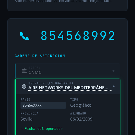
Solo números españoles. No almacenamos ningún dato.
📞 854568992
CADENA DE ASIGNACIÓN
ORIGEN
🏛
▾
CNMC
OPERADOR (ASIGNATARIO)
🟢
▾
AIRE NETWORKS DEL MEDITERRÁNEO, S.L. UNIPERSONAL
RANGO
TIPO
Geográfico
85456XXXX
PROVINCIA
ASIGNADO
Sevilla
06/02/2009
→ Ficha del operador