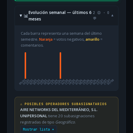
Evolución semanal — últimos 6
2 😡 · 0
📊
▾
meses
💬
Cada barra representa una semana del último
semestre.
Naranja
= votos negativos,
amarillo
=
comentarios.
09/02
16/02
23/02
02/03
09/03
16/03
23/03
30/03
06/04
13/04
20/04
27/04
04/05
11/05
18/05
25/05
01/06
08/06
15/06
22/06
29/06
06/07
13/07
20/07
27/07
03/08
⚠️ POSIBLES OPERADORES SUBASIGNATARIOS
AIRE NETWORKS DEL MEDITERRÁNEO, S.L.
UNIPERSONAL
tiene 20 subasignaciones
registradas de tipo
Geográfico
.
Mostrar lista ▾