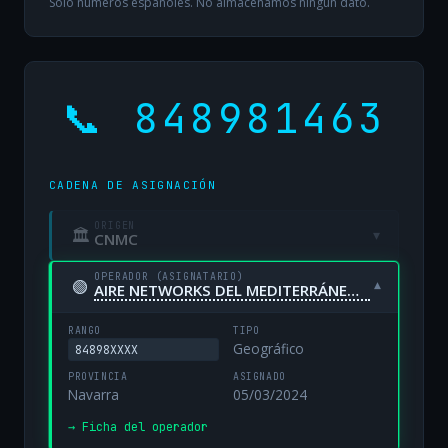
Solo números españoles. No almacenamos ningún dato.
📞 848981463
CADENA DE ASIGNACIÓN
ORIGEN
🏛
▾
CNMC
OPERADOR (ASIGNATARIO)
🟢
▾
AIRE NETWORKS DEL MEDITERRÁNEO, S.L. UNIPERSONAL
RANGO
TIPO
Geográfico
84898XXXX
PROVINCIA
ASIGNADO
Navarra
05/03/2024
→ Ficha del operador