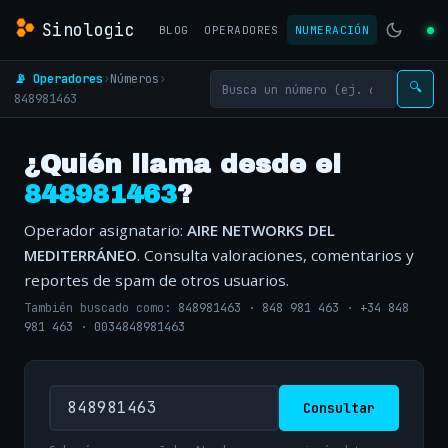
Sinologic
BLOG
OPERADORES
NUMERACIÓN
📡 Operadores
›
Números
›
🔍
848981463
¿Quién llama desde el
848981463
?
Operador asignatario:
AIRE NETWORKS DEL
MEDITERRÁNEO
. Consulta valoraciones, comentarios y
reportes de spam de otros usuarios.
También buscado como:
848981463
·
848 981 463
·
+34 848
981 463
·
0034848981463
Consultar