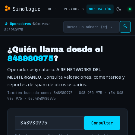
Sinologic
BLOG
OPERADORES
NUMERACIÓN
📡 Operadores
›
Números
›
🔍
848980975
¿Quién llama desde el
848980975
?
Operador asignatario:
AIRE NETWORKS DEL
MEDITERRÁNEO
. Consulta valoraciones, comentarios y
reportes de spam de otros usuarios.
También buscado como:
848980975
·
848 980 975
·
+34 848
980 975
·
0034848980975
Consultar