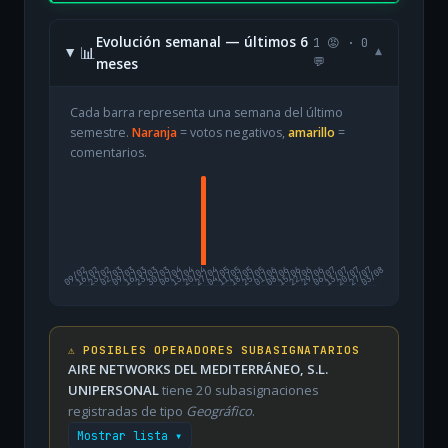
Evolución semanal — últimos 6
1 😡 · 0
📊
▾
meses
💬
Cada barra representa una semana del último
semestre.
Naranja
= votos negativos,
amarillo
=
comentarios.
09/02
16/02
23/02
02/03
09/03
16/03
23/03
30/03
06/04
13/04
20/04
27/04
04/05
11/05
18/05
25/05
01/06
08/06
15/06
22/06
29/06
06/07
13/07
20/07
27/07
03/08
⚠️ POSIBLES OPERADORES SUBASIGNATARIOS
AIRE NETWORKS DEL MEDITERRÁNEO, S.L.
UNIPERSONAL
tiene 20 subasignaciones
registradas de tipo
Geográfico
.
Mostrar lista ▾