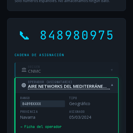
Solo números españoles. No almacenamos ningún dato.
📞 848980975
CADENA DE ASIGNACIÓN
ORIGEN
🏛
▾
CNMC
OPERADOR (ASIGNATARIO)
🟢
▾
AIRE NETWORKS DEL MEDITERRÁNEO, S.L. UNIPERSONAL
RANGO
TIPO
Geográfico
84898XXXX
PROVINCIA
ASIGNADO
Navarra
05/03/2024
→ Ficha del operador