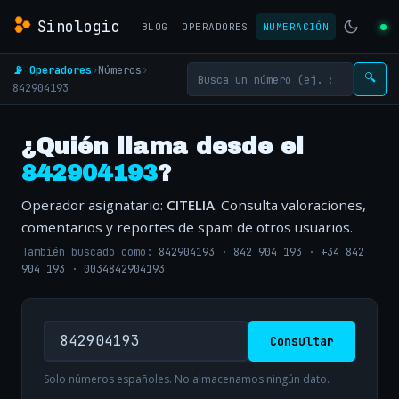
Sinologic
BLOG
OPERADORES
NUMERACIÓN
📡 Operadores
›
Números
›
🔍
842904193
¿Quién llama desde el
842904193
?
Operador asignatario:
CITELIA
. Consulta valoraciones,
comentarios y reportes de spam de otros usuarios.
También buscado como:
842904193
·
842 904 193
·
+34 842
904 193
·
0034842904193
Consultar
Solo números españoles. No almacenamos ningún dato.