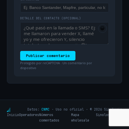
DETALLE DEL CONTACTO
(OPCIONAL)
😀
Publicar comentario
Protegido por reCAPTCHA · Un comentario por
dispositivo
Datos:
CNMC
· Uso no oficial · © 2026 Sinologic
Inicio
Operadores
Números
Mapa
Sinologic.net
comentados
wholesale