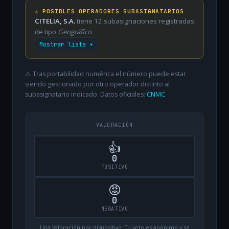
⚠️ POSIBLES OPERADORES SUBASIGNATARIOS
CITELIA, S.A.
tiene 12 subasignaciones registradas
de tipo
Geográfico
.
Mostrar lista ▾
⚠️ Tras portabilidad numérica el número puede estar
siendo gestionado por otro operador distinto al
subasignatario indicado. Datos oficiales:
CNMC
.
VALORACIÓN
👍
0
POSITIVO
😡
0
NEGATIVO
Una valoración por dispositivo. Tu voto es anónimo y se