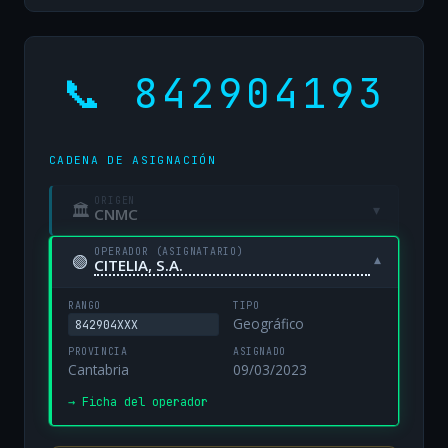
📞 842904193
CADENA DE ASIGNACIÓN
ORIGEN
🏛
▾
CNMC
OPERADOR (ASIGNATARIO)
🟢
▾
CITELIA, S.A.
RANGO
TIPO
Geográfico
842904XXX
PROVINCIA
ASIGNADO
Cantabria
09/03/2023
→ Ficha del operador