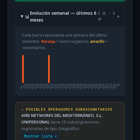
Evolución semanal — últimos 6
2 😡 · 0
📊
▾
meses
💬
Cada barra representa una semana del último
semestre.
Naranja
= votos negativos,
amarillo
=
comentarios.
09/02
16/02
23/02
02/03
09/03
16/03
23/03
30/03
06/04
13/04
20/04
27/04
04/05
11/05
18/05
25/05
01/06
08/06
15/06
22/06
29/06
06/07
13/07
20/07
27/07
03/08
⚠️ POSIBLES OPERADORES SUBASIGNATARIOS
AIRE NETWORKS DEL MEDITERRÁNEO, S.L.
UNIPERSONAL
tiene 20 subasignaciones
registradas de tipo
Geográfico
.
Mostrar lista ▾