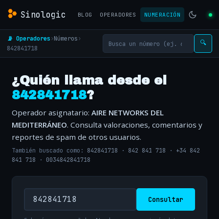
Sinologic
BLOG
OPERADORES
NUMERACIÓN
📡 Operadores
›
Números
›
🔍
842841718
¿Quién llama desde el
842841718
?
Operador asignatario:
AIRE NETWORKS DEL
MEDITERRÁNEO
. Consulta valoraciones, comentarios y
reportes de spam de otros usuarios.
También buscado como:
842841718
·
842 841 718
·
+34 842
841 718
·
0034842841718
Consultar