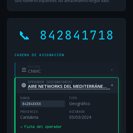
Solo números españoles. No almacenamos ningún dato.
📞 842841718
CADENA DE ASIGNACIÓN
ORIGEN
🏛
▾
CNMC
OPERADOR (ASIGNATARIO)
🟢
▾
AIRE NETWORKS DEL MEDITERRÁNEO, S.L. UNIPERSONAL
RANGO
TIPO
Geográfico
84284XXXX
PROVINCIA
ASIGNADO
Cantabria
05/03/2024
→ Ficha del operador