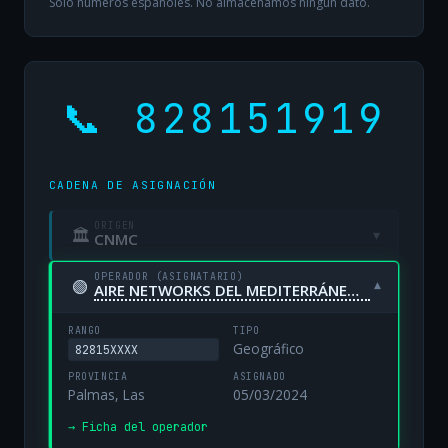
Solo números españoles. No almacenamos ningún dato.
📞 828151919
CADENA DE ASIGNACIÓN
ORIGEN
🏛
▾
CNMC
OPERADOR (ASIGNATARIO)
🟢
▾
AIRE NETWORKS DEL MEDITERRÁNEO, S.L. UNIPERSONAL
RANGO
TIPO
Geográfico
82815XXXX
PROVINCIA
ASIGNADO
Palmas, Las
05/03/2024
→ Ficha del operador