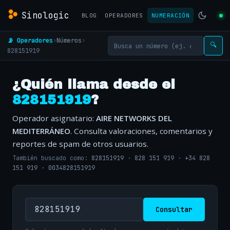
Sinologic
BLOG
OPERADORES
NUMERACIÓN
📡 Operadores
›
Números
›
🔍
828151919
¿Quién llama desde el
828151919
?
Operador asignatario:
AIRE NETWORKS DEL
MEDITERRÁNEO
. Consulta valoraciones, comentarios y
reportes de spam de otros usuarios.
También buscado como:
828151919
·
828 151 919
·
+34 828
151 919
·
0034828151919
Consultar