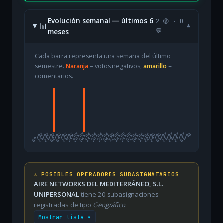
Evolución semanal — últimos 6
2 😡 · 0
📊
▾
meses
💬
Cada barra representa una semana del último
semestre.
Naranja
= votos negativos,
amarillo
=
comentarios.
09/02
16/02
23/02
02/03
09/03
16/03
23/03
30/03
06/04
13/04
20/04
27/04
04/05
11/05
18/05
25/05
01/06
08/06
15/06
22/06
29/06
06/07
13/07
20/07
27/07
03/08
⚠️ POSIBLES OPERADORES SUBASIGNATARIOS
AIRE NETWORKS DEL MEDITERRÁNEO, S.L.
UNIPERSONAL
tiene 20 subasignaciones
registradas de tipo
Geográfico
.
Mostrar lista ▾