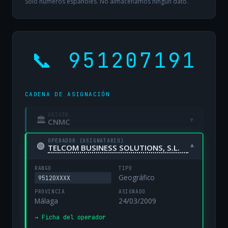
Solo números españoles. No almacenamos ningún dato.
📞 951207191
CADENA DE ASIGNACIÓN
ORIGEN
🏛
▾
CNMC
OPERADOR (ASIGNATARIO)
🟢
▾
TELCOM BUSINESS SOLUTIONS, S.L.
RANGO
TIPO
Geográfico
95120XXXX
PROVINCIA
ASIGNADO
Málaga
24/03/2009
→ Ficha del operador