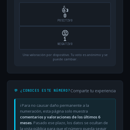
👍
0
POSITIVO
😡
1
NEGATIVO
Una valoración por dispositivo. Tu voto es anónimo y se
puede cambiar.
Comparte tu experiencia
💬 ¿CONOCES ESTE NÚMERO?
ℹ️ Para no causar daño permanente a la
numeración, esta página solo muestra
comentarios y valoraciones de los últimos 6
meses
. Pasado ese plazo, los datos se ocultan de
la vista pública para que el número pueda seguir