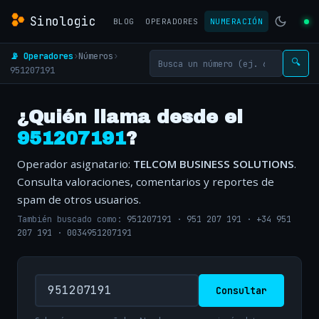
Sinologic
BLOG
OPERADORES
NUMERACIÓN
📡 Operadores
›
Números
›
🔍
951207191
¿Quién llama desde el
951207191
?
Operador asignatario:
TELCOM BUSINESS SOLUTIONS
.
Consulta valoraciones, comentarios y reportes de
spam de otros usuarios.
También buscado como:
951207191
·
951 207 191
·
+34 951
207 191
·
0034951207191
Consultar