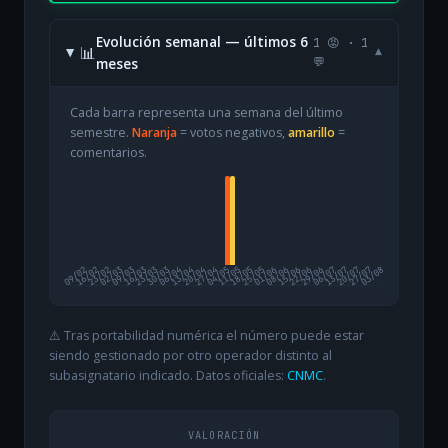
Evolución semanal — últimos 6
1 😡 · 1
📊
▾
meses
💬
Cada barra representa una semana del último
semestre.
Naranja
= votos negativos,
amarillo
=
comentarios.
09/02
16/02
23/02
02/03
09/03
16/03
23/03
30/03
06/04
13/04
20/04
27/04
04/05
11/05
18/05
25/05
01/06
08/06
15/06
22/06
29/06
06/07
13/07
20/07
27/07
03/08
⚠️ Tras portabilidad numérica el número puede estar
siendo gestionado por otro operador distinto al
subasignatario indicado. Datos oficiales:
CNMC
.
VALORACIÓN