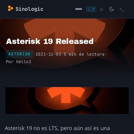
Saltar
Sinologic
🇬🇧
⌕
>_
al
contenido
→
Asterisk 19 Released
·
2021-11-03
·
5 min de lectura
·
ASTERISK
Por
hellc2
Asterisk 19 no es LTS, pero aún así es una