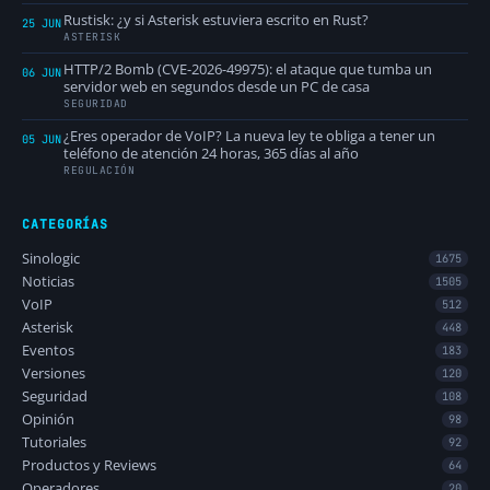
Rustisk: ¿y si Asterisk estuviera escrito en Rust?
25 JUN
ASTERISK
HTTP/2 Bomb (CVE-2026-49975): el ataque que tumba un
06 JUN
servidor web en segundos desde un PC de casa
SEGURIDAD
¿Eres operador de VoIP? La nueva ley te obliga a tener un
05 JUN
teléfono de atención 24 horas, 365 días al año
REGULACIÓN
CATEGORÍAS
Sinologic
1675
Noticias
1505
VoIP
512
Asterisk
448
Eventos
183
Versiones
120
Seguridad
108
Opinión
98
Tutoriales
92
Productos y Reviews
64
Operadores
20