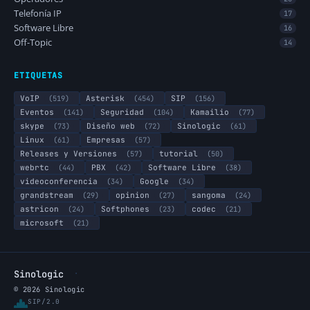
Telefonía IP
17
Software Libre
16
Off-Topic
14
ETIQUETAS
VoIP
(519)
Asterisk
(454)
SIP
(156)
Eventos
(141)
Seguridad
(104)
Kamailio
(77)
skype
(73)
Diseño web
(72)
Sinologic
(61)
Linux
(61)
Empresas
(57)
Releases y Versiones
(57)
tutorial
(50)
webrtc
(44)
PBX
(42)
Software Libre
(38)
videoconferencia
(34)
Google
(34)
grandstream
(29)
opinion
(27)
sangoma
(24)
astricon
(24)
Softphones
(23)
codec
(21)
microsoft
(21)
·
Sinologic
© 2026 Sinologic
SIP/2.0