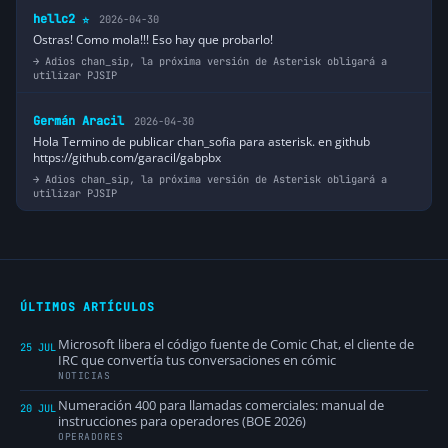
hellc2
2026-04-30
⭐
Ostras! Como mola!!! Eso hay que probarlo!
Adios chan_sip, la próxima versión de Asterisk obligará a
utilizar PJSIP
Germán Aracil
2026-04-30
Hola Termino de publicar chan_sofia para asterisk. en github
https://github.com/garacil/gabpbx
Adios chan_sip, la próxima versión de Asterisk obligará a
utilizar PJSIP
ÚLTIMOS ARTÍCULOS
Microsoft libera el código fuente de Comic Chat, el cliente de
25 JUL
IRC que convertía tus conversaciones en cómic
NOTICIAS
Numeración 400 para llamadas comerciales: manual de
20 JUL
instrucciones para operadores (BOE 2026)
OPERADORES