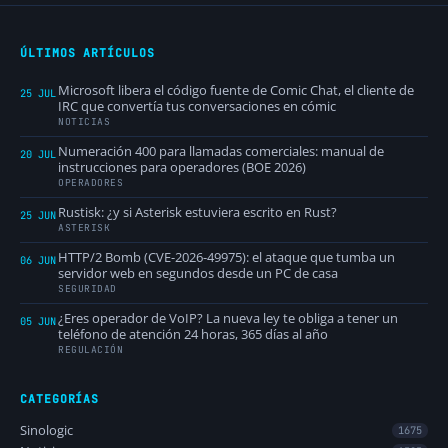
ÚLTIMOS ARTÍCULOS
Microsoft libera el código fuente de Comic Chat, el cliente de
25 JUL
IRC que convertía tus conversaciones en cómic
NOTICIAS
Numeración 400 para llamadas comerciales: manual de
20 JUL
instrucciones para operadores (BOE 2026)
OPERADORES
Rustisk: ¿y si Asterisk estuviera escrito en Rust?
25 JUN
ASTERISK
HTTP/2 Bomb (CVE-2026-49975): el ataque que tumba un
06 JUN
servidor web en segundos desde un PC de casa
SEGURIDAD
¿Eres operador de VoIP? La nueva ley te obliga a tener un
05 JUN
teléfono de atención 24 horas, 365 días al año
REGULACIÓN
CATEGORÍAS
Sinologic
1675