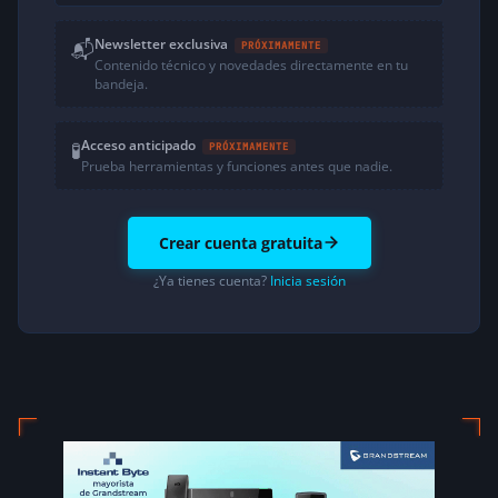
Newsletter exclusiva
📬
PRÓXIMAMENTE
Contenido técnico y novedades directamente en tu
bandeja.
Acceso anticipado
🧪
PRÓXIMAMENTE
Prueba herramientas y funciones antes que nadie.
Crear cuenta gratuita
¿Ya tienes cuenta?
Inicia sesión