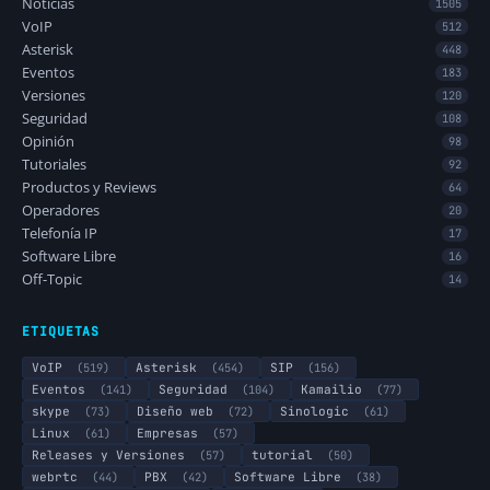
Noticias
1505
VoIP
512
Asterisk
448
Eventos
183
Versiones
120
Seguridad
108
Opinión
98
Tutoriales
92
Productos y Reviews
64
Operadores
20
Telefonía IP
17
Software Libre
16
Off-Topic
14
ETIQUETAS
VoIP
(519)
Asterisk
(454)
SIP
(156)
Eventos
(141)
Seguridad
(104)
Kamailio
(77)
skype
(73)
Diseño web
(72)
Sinologic
(61)
Linux
(61)
Empresas
(57)
Releases y Versiones
(57)
tutorial
(50)
webrtc
(44)
PBX
(42)
Software Libre
(38)