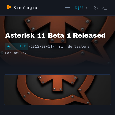
Saltar
Sinologic
🇬🇧
⌕
>_
al
contenido
→
Asterisk 11 Beta 1 Released
·
2012-08-11
·
4 min de lectura
·
ASTERISK
Por
hellc2