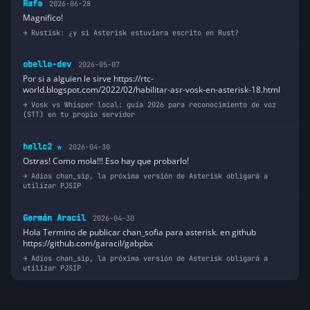
Rafa
2026-06-28
Magnifico!
Rustisk: ¿y si Asterisk estuviera escrito en Rust?
obello-dev
2026-05-07
Por si a alguien le sirve https://rtc-
world.blogspot.com/2022/02/habilitar-asr-vosk-en-asterisk-18.html
Vosk vs Whisper local: guía 2026 para reconocimiento de voz
(STT) en tu propio servidor
hellc2
2026-04-30
⭐
Ostras! Como mola!!! Eso hay que probarlo!
Adios chan_sip, la próxima versión de Asterisk obligará a
utilizar PJSIP
Germán Aracil
2026-04-30
Hola Termino de publicar chan_sofia para asterisk. en github
https://github.com/garacil/gabpbx
Adios chan_sip, la próxima versión de Asterisk obligará a
utilizar PJSIP