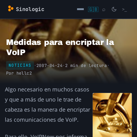
Saltar
Sinologic
🇬🇧
⌕
>_
al
contenido
→
Medidas para encriptar la
VoIP
·
2007-04-24
·
2 min de lectura
·
NOTICIAS
Por
hellc2
Algo necesario en muchos casos
y que a más de uno le trae de
cabeza es la manera de encriptar
las comunicaciones de VoIP.
Para ello, VoIPNow nos informa