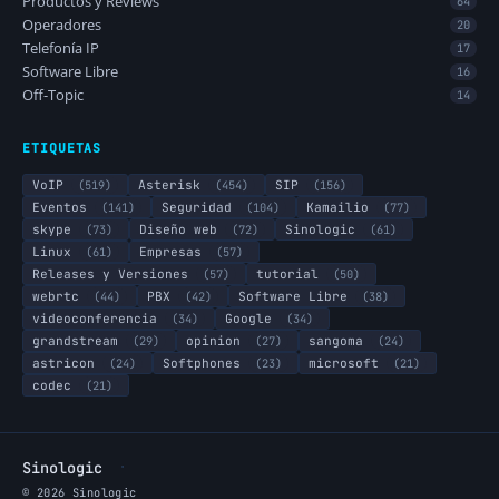
Productos y Reviews
64
Operadores
20
Telefonía IP
17
Software Libre
16
Off-Topic
14
ETIQUETAS
VoIP
(519)
Asterisk
(454)
SIP
(156)
Eventos
(141)
Seguridad
(104)
Kamailio
(77)
skype
(73)
Diseño web
(72)
Sinologic
(61)
Linux
(61)
Empresas
(57)
Releases y Versiones
(57)
tutorial
(50)
webrtc
(44)
PBX
(42)
Software Libre
(38)
videoconferencia
(34)
Google
(34)
grandstream
(29)
opinion
(27)
sangoma
(24)
astricon
(24)
Softphones
(23)
microsoft
(21)
codec
(21)
·
Sinologic
© 2026 Sinologic