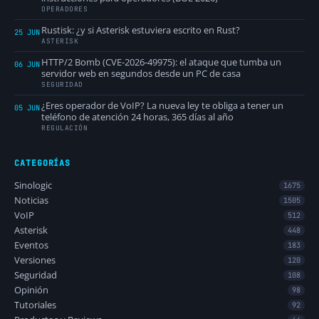
OPERADORES
Rustisk: ¿y si Asterisk estuviera escrito en Rust?
25 JUN
ASTERISK
HTTP/2 Bomb (CVE-2026-49975): el ataque que tumba un
06 JUN
servidor web en segundos desde un PC de casa
SEGURIDAD
¿Eres operador de VoIP? La nueva ley te obliga a tener un
05 JUN
teléfono de atención 24 horas, 365 días al año
REGULACIÓN
CATEGORÍAS
Sinologic
1675
Noticias
1505
VoIP
512
Asterisk
448
Eventos
183
Versiones
120
Seguridad
108
Opinión
98
Tutoriales
92