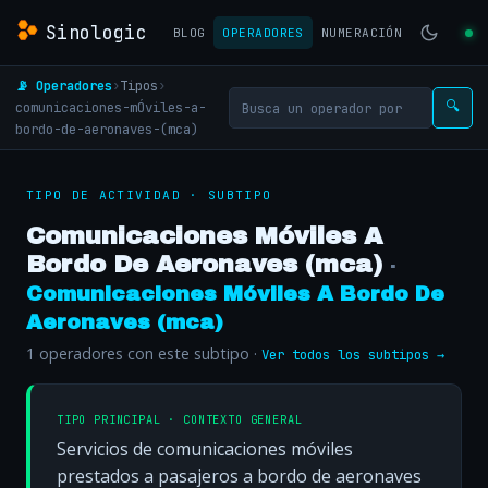
Sinologic
BLOG
OPERADORES
NUMERACIÓN
📡 Operadores
›
Tipos
›
comunicaciones-mÓviles-a-
🔍
bordo-de-aeronaves-(mca)
TIPO DE ACTIVIDAD ·
SUBTIPO
Comunicaciones Móviles A
Bordo De Aeronaves (mca)
·
Comunicaciones Móviles A Bordo De
Aeronaves (mca)
1 operadores con este subtipo ·
Ver todos los subtipos →
TIPO PRINCIPAL · CONTEXTO GENERAL
Servicios de comunicaciones móviles
prestados a pasajeros a bordo de aeronaves