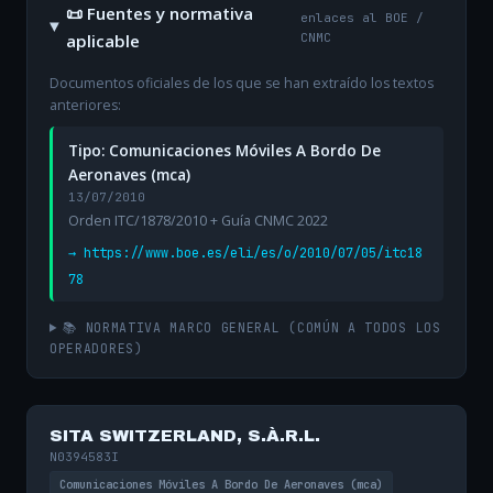
📜 Fuentes y normativa
enlaces al BOE /
aplicable
CNMC
Documentos oficiales de los que se han extraído los textos
anteriores:
Tipo: Comunicaciones Móviles A Bordo De
Aeronaves (mca)
13/07/2010
Orden ITC/1878/2010 + Guía CNMC 2022
→ https://www.boe.es/eli/es/o/2010/07/05/itc18
78
📚 NORMATIVA MARCO GENERAL (COMÚN A TODOS LOS
OPERADORES)
SITA SWITZERLAND, S.À.R.L.
N0394583I
Comunicaciones Móviles A Bordo De Aeronaves (mca)