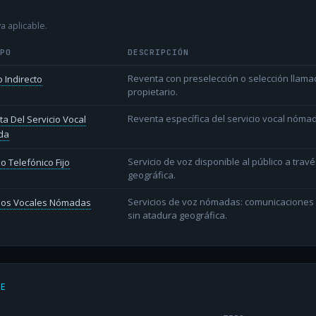
a aplicable.
IPO
DESCRIPCIÓN
Reventa con preselección o selección llama
 Indirecto
propietario.
Reventa específica del servicio vocal nóm
a Del Servicio Vocal
da
Servicio de voz disponible al público a trav
io Telefónico Fijo
geográfica.
Servicios de voz nómadas: comunicaciones d
cios Vocales Nómadas
sin atadura geográfica.
DE