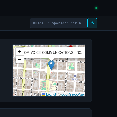
🔍
×
+
ZOOM VOICE COMMUNICATIONS, INC.
−
Leaflet
|
©
OpenStreetMap