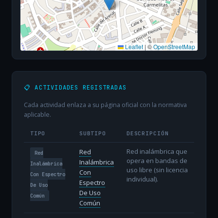
Leaflet
|
©
OpenStreetMap
📋 ACTIVIDADES REGISTRADAS
Cada actividad enlaza a su página oficial con la normativa
aplicable.
TIPO
SUBTIPO
DESCRIPCIÓN
Red inalámbrica que
Red
Red
opera en bandas de
Inalámbrica
Inalámbrica
uso libre (sin licencia
Con
Con Espectro
individual).
Espectro
De Uso
De Uso
Común
Común