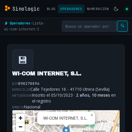
Sinologic
BLOG
OPERADORES
NUMERACIÓN
📡 Operadores
›
Lista
›
🔍
wi-com-internet-2
💾
WI-COM INTERNET, S.L.
B90278896
NIF
Calle Tejedores 16 - 41710 Utrera (Sevilla)
DOMICILIO
Inscrito el 05/10/2023 ·
2 años, 10 meses
en
ANTIGÜEDAD
el registro
Nacional
ÁMBITO
×
+
WI-COM INTERNET, S.L.
−