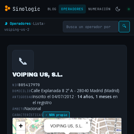
Sinologic
BLOG
OPERADORES
NUMERACIÓN
📡 Operadores
›
Lista
›
🔍
voiping-us-2
📞
VOIPING US, S.L.
B85417970
NIF
Calle Explanada 8 2º A - 28040 Madrid (Madrid)
DOMICILIO
Inscrito el 04/07/2012 ·
14 años, 1 meses
en
ANTIGÜEDAD
el registro
Nacional
ÁMBITO
CARACTERÍSTICAS
⚡ NRN propio
×
+
VOIPING US, S.L.