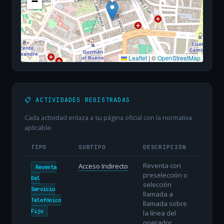
−
Leaflet
|
©
OpenStreetMap
📋 ACTIVIDADES REGISTRADAS
Cada actividad enlaza a su página oficial con la normativa
aplicable.
TIPO
SUBTIPO
DESCRIPCIÓN
Reventa con
Acceso Indirecto
Reventa
preselección o
Del
selección
Servicio
llamada a
Telefónico
llamada sobre
Fijo
la línea del
operador