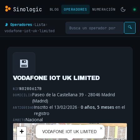
Sinologic
BLOG
OPERADORES
NUMERACIÓN
📡 Operadores
›
Lista
›
🔍
vodafone-iot-uk-limited
💾
VODAFONE IOT UK LIMITED
N0280617B
NIF
Paseo de la Castellana 39 - 28046 Madrid
DOMICILIO
(Madrid)
Inscrito el 13/02/2026 ·
0 años, 5 meses
en el
ANTIGÜEDAD
registro
Nacional
ÁMBITO
×
+
VODAFONE IOT UK LIMITED