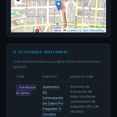
−
Leaflet
|
©
OpenStreetMap
📋 ACTIVIDADES REGISTRADAS
Cada actividad enlaza a su página oficial con la normativa
aplicable.
TIPO
SUBTIPO
DESCRIPCIÓN
Servicios de
Suministro
Transmisión
transporte de
De
De Datos
datos mediante
Conmutación
conmutación de
De Datos Por
paquetes (IP) o de
Paquetes O
circuitos.
Circuitos