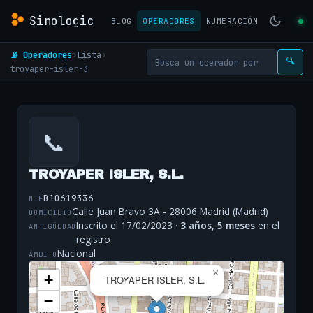
Sinologic
BLOG
OPERADORES
NUMERACIÓN
📡 Operadores
›
Lista
›
🔍
troyaper-isler-3
📞
TROYAPER ISLER, S.L.
B10619336
NIF
Calle Juan Bravo 3A - 28006 Madrid (Madrid)
DOMICILIO
Inscrito el 17/02/2023 ·
3 años, 5 meses
en el
ANTIGÜEDAD
registro
Nacional
ÁMBITO
×
+
TROYAPER ISLER, S.L.
−