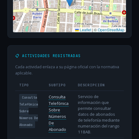
Leaflet
|
©
OpenStreetMap
📋 ACTIVIDADES REGISTRADAS
Cada actividad enlaza a su página oficial con la normativa
aplicable.
TIPO
SUBTIPO
DESCRIPCIÓN
Servicio de
Consulta
Consulta
información que
Telefónica
Telefónica
permite consultar
Sobre
Sobre
datos de abonados
Números
Números De
de telefonía mediante
De
Abonado
numeración del rango
Abonado
118AB.