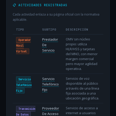
📋 ACTIVIDADES REGISTRADAS
Cada actividad enlaza a su página oficial con la normativa
aplicable.
TIPO
SUBTIPO
DESCRIPCIÓN
OMV sin núcleo
Prestador
Operador
propio: utiliza
De
Móvil
HLR/HSS y tarjetas
Servicio
Virtual
del MNO, con menor
margen comercial
pero mayor agilidad
operativa.
Servicio de voz
Servicio
Servicio
disponible al público
Telefónico
Telefónico
a través de una línea
Fijo
Fijo
fija asociada a una
ubicación geográfica.
Servicio de acceso a
Proveedor
Transmisión
internet a usuarios
De Acceso
De Datos