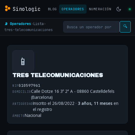
Sinologic
BLOG
OPERADORES
NUMERACIÓN
📡 Operadores
›
Lista
›
🔍
tres-telecomunicaciones
📱
TRES TELECOMUNICACIONES
G10597961
NIF
Calle Dotze 16 3º 2ª A - 08860 Castelldefels
DOMICILIO
(Barcelona)
Inscrito el 26/08/2022 ·
3 años, 11 meses
en
ANTIGÜEDAD
el registro
Nacional
ÁMBITO