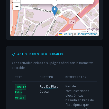
−
Leaflet
|
©
OpenStreetMap
📋 ACTIVIDADES REGISTRADAS
Cada actividad enlaza a su página oficial con la normativa
aplicable.
TIPO
SUBTIPO
DESCRIPCIÓN
Red de
Red De Fibra
Red De
comunicaciones
óptica
Fibra
electrónicas
óptica
basada en hilos de
fibra óptica que