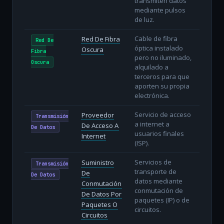
transmiten datos
mediante pulsos
de luz.
Cable de fibra
Red De Fibra
Red De
óptica instalado
Oscura
Fibra
pero no iluminado,
Oscura
alquilado a
terceros para que
aporten su propia
electrónica.
Servicio de acceso
Proveedor
Transmisión
a internet a
De Acceso A
De Datos
usuarios finales
Internet
(ISP).
Servicios de
Suministro
Transmisión
transporte de
De
De Datos
datos mediante
Conmutación
conmutación de
De Datos Por
paquetes (IP) o de
Paquetes O
circuitos.
Circuitos