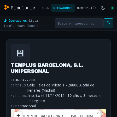
Sinologic
BLOG
OPERADORES
NUMERACIÓN
📡 Operadores
›
Lista
›
🔍
templus-barcelona-4
💾
TEMPLUS BARCELONA, S.L.
UNIPERSONAL
B66472788
NIF
Calle Tales de Mileto 1 - 28806 Alcalá de
DOMICILIO
Henares (Madrid)
Inscrito el 11/11/2015 ·
10 años, 8 meses
en
ANTIGÜEDAD
el registro
Nacional
ÁMBITO
×
+
TEMPLUS BARCELONA, S.L. UNIPERSONAL