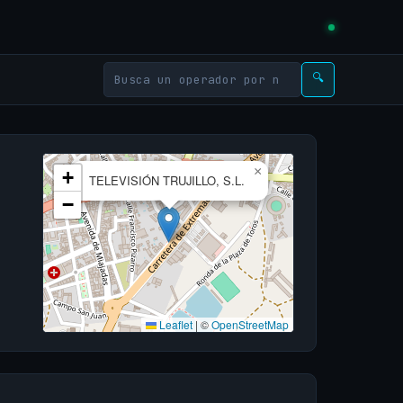
🔍
×
+
TELEVISIÓN TRUJILLO, S.L.
−
Leaflet
|
©
OpenStreetMap