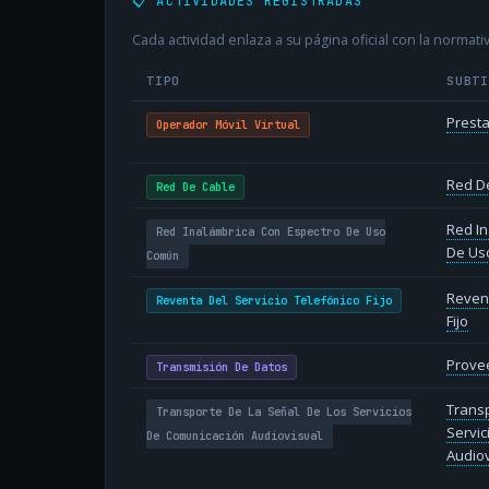
📋 ACTIVIDADES REGISTRADAS
Cada actividad enlaza a su página oficial con la normativ
TIPO
SUBT
Presta
Operador Móvil Virtual
Red D
Red De Cable
Red In
Red Inalámbrica Con Espectro De Uso
De Us
Común
Revent
Reventa Del Servicio Telefónico Fijo
Fijo
Provee
Transmisión De Datos
Transp
Transporte De La Señal De Los Servicios
Servic
De Comunicación Audiovisual
Audiov