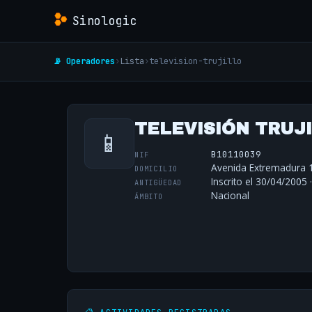
Sinologic
📡 Operadores
›
Lista
›
television-trujillo
TELEVISIÓN TRUJIL
📱
B10110039
NIF
Avenida Extremadura 13
DOMICILIO
Inscrito el 30/04/2005 
ANTIGÜEDAD
Nacional
ÁMBITO