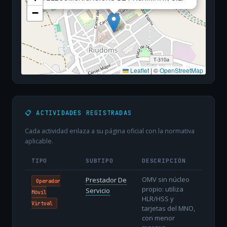
−
Leaflet
|
©
OpenStreetMap
📋 ACTIVIDADES REGISTRADAS
Cada actividad enlaza a su página oficial con la normativa
aplicable.
TIPO
SUBTIPO
DESCRIPCIÓN
OMV sin núcleo
Prestador De
Operador
propio: utiliza
Servicio
Móvil
HLR/HSS y
Virtual
tarjetas del MNO,
con menor