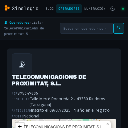
Sinologic
BLOG
OPERADORES
NUMERACIÓN
📡 Operadores
›
Lista
›
telecomunicacions-de-
🔍
proximitat-5
📡
TELECOMUNICACIONS DE
PROXIMITAT, S.L.
B75347005
NIF
Calle Mercè Rodoreda 2 - 43330 Riudoms
DOMICILIO
(Tarragona)
Inscrito el 09/07/2025 ·
1 año
en el registro
ANTIGÜEDAD
Nacional
ÁMBITO
×
+
TELECOMUNICACIONS DE PROXIMITAT, S.L.