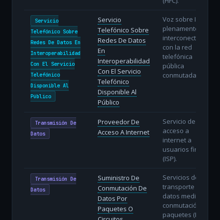
(HFC).
Voz sobre IP
Servicio
Servicio
plenamente
Telefónico Sobre
Telefónico Sobre
interconectada
Redes De Datos
Redes De Datos En
con la red
En
Interoperabilidad
telefónica
Interoperabilidad
Con El Servicio
pública
Con El Servicio
conmutada.
Telefónico
Telefónico
Disponible Al
Disponible Al
Público
Público
Servicio de
Proveedor De
Transmisión De
acceso a
Acceso A Internet
Datos
internet a
usuarios finales
(ISP).
Servicios de
Suministro De
Transmisión De
transporte de
Conmutación De
Datos
datos mediante
Datos Por
conmutación de
Paquetes O
paquetes (IP) o
Circuitos