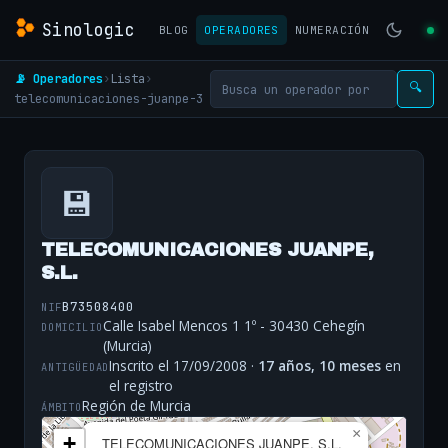
Sinologic
BLOG
OPERADORES
NUMERACIÓN
📡 Operadores
›
Lista
›
🔍
telecomunicaciones-juanpe-3
💾
TELECOMUNICACIONES JUANPE,
S.L.
B73508400
NIF
Calle Isabel Mencos 1 1º - 30430 Cehegín
DOMICILIO
(Murcia)
Inscrito el 17/09/2008 ·
17 años, 10 meses
en
ANTIGÜEDAD
el registro
Región de Murcia
ÁMBITO
×
+
TELECOMUNICACIONES JUANPE, S.L.