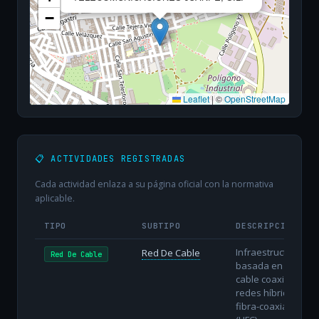
−
Leaflet
|
©
OpenStreetMap
📋 ACTIVIDADES REGISTRADAS
Cada actividad enlaza a su página oficial con la normativa
aplicable.
TIPO
SUBTIPO
DESCRIPCIÓN
Infraestructura
Red De Cable
Red De Cable
basada en
cable coaxial o
redes híbridas
fibra-coaxial