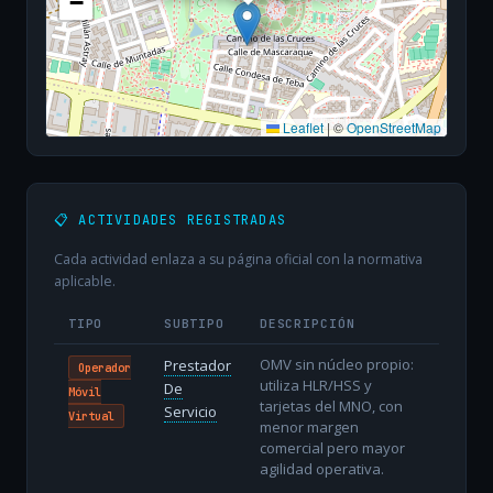
−
Leaflet
|
©
OpenStreetMap
📋 ACTIVIDADES REGISTRADAS
Cada actividad enlaza a su página oficial con la normativa
aplicable.
TIPO
SUBTIPO
DESCRIPCIÓN
OMV sin núcleo propio:
Prestador
Operador
utiliza HLR/HSS y
De
Móvil
tarjetas del MNO, con
Servicio
Virtual
menor margen
comercial pero mayor
agilidad operativa.