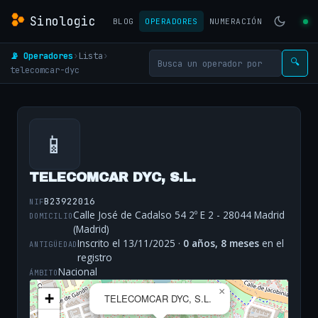
Sinologic
BLOG
OPERADORES
NUMERACIÓN
📡 Operadores
›
Lista
›
🔍
telecomcar-dyc
📱
TELECOMCAR DYC, S.L.
B23922016
NIF
Calle José de Cadalso 54 2º E 2 - 28044 Madrid
DOMICILIO
(Madrid)
Inscrito el 13/11/2025 ·
0 años, 8 meses
en el
ANTIGÜEDAD
registro
Nacional
ÁMBITO
×
+
TELECOMCAR DYC, S.L.