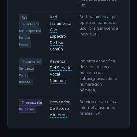
luz.
Red inalámbrica que
Red
Red
opera en bandas de
Inalámbrica
Inalámbrica
uso libre (sin licencia
Con
Con Espectro
individual).
Espectro
De Uso
De Uso
Común
Común
Reventa específica
Reventa
Reventa Del
del servicio vocal
Del Servicio
Servicio
nómada con
Vocal
Vocal
subasignación de la
Nómada
Nómada
numeración
nómada.
Servicio de acceso a
Proveedor
Transmisión
internet a usuarios
De Acceso
De Datos
finales (ISP).
A Internet