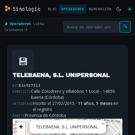
Sinologic
BLOG
OPERADORES
NUMERACIÓN
📡 Operadores
›
Lista
›
🔍
telebaena-4
💾
TELEBAENA, S.L. UNIPERSONAL
B14927313
NIF
Calle Colodrero y Villalobos 1 Local - 14850
DOMICILIO
Baena (Córdoba)
Inscrito el 27/02/2015 ·
11 años, 5 meses
en
ANTIGÜEDAD
el registro
Provincia de Córdoba
ÁMBITO
×
+
TELEBAENA, S.L. UNIPERSONAL