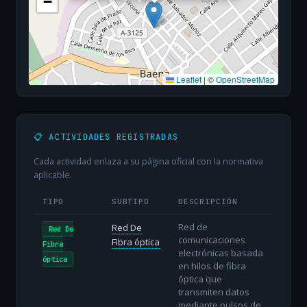
−
Leaflet
|
©
OpenStreetMap
📋 ACTIVIDADES REGISTRADAS
Cada actividad enlaza a su página oficial con la normativa
aplicable.
TIPO
SUBTIPO
DESCRIPCIÓN
Red de
Red De
Red De
comunicaciones
Fibra óptica
Fibra
electrónicas basada
óptica
en hilos de fibra
óptica que
transmiten datos
mediante pulsos de