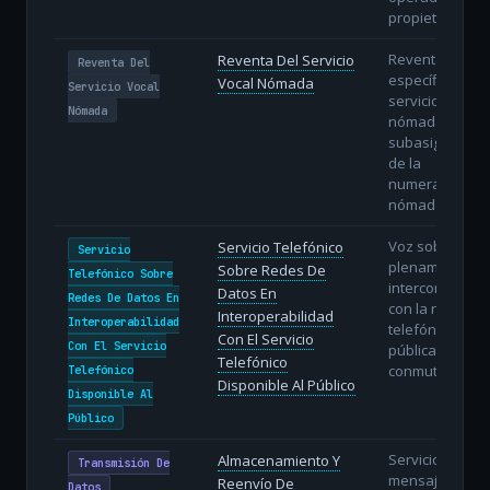
propietario.
Reventa
Reventa Del Servicio
Reventa Del
específica del
Vocal Nómada
Servicio Vocal
servicio vocal
Nómada
nómada con
subasignación
de la
numeración
nómada.
Voz sobre IP
Servicio Telefónico
Servicio
plenamente
Sobre Redes De
Telefónico Sobre
interconectada
Datos En
Redes De Datos En
con la red
Interoperabilidad
Interoperabilidad
telefónica
Con El Servicio
Con El Servicio
pública
Telefónico
conmutada.
Telefónico
Disponible Al Público
Disponible Al
Público
Servicios de
Almacenamiento Y
Transmisión De
mensajes cort
Reenvío De
Datos