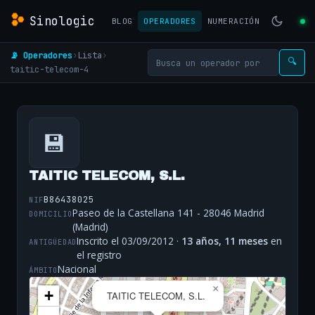
Sinologic
BLOG
OPERADORES
NUMERACIÓN
📡 Operadores
›
Lista
›
🔍
taitic-telecom-4
💾
TAITIC TELECOM, S.L.
B86438025
NIF
Paseo de la Castellana 141 - 28046 Madrid
DOMICILIO
(Madrid)
Inscrito el 03/09/2012 ·
13 años, 11 meses
en
ANTIGÜEDAD
el registro
Nacional
ÁMBITO
×
+
TAITIC TELECOM, S.L.