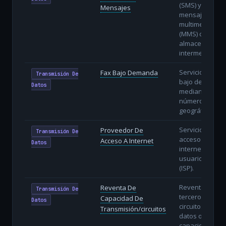
(SMS) y
Mensajes
mensajería
multimedia
(MMS) con
almacenamien
intermedio.
Servicio de fax
Fax Bajo Demanda
Transmisión De
bajo demanda
Datos
mediante
números no
geográficos.
Servicio de
Proveedor De
Transmisión De
acceso a
Acceso A Internet
Datos
internet a
usuarios finale
(ISP).
Reventa a
Reventa De
Transmisión De
terceros de
Capacidad De
Datos
circuitos de
Transmisión/circuitos
datos o
capacidad de