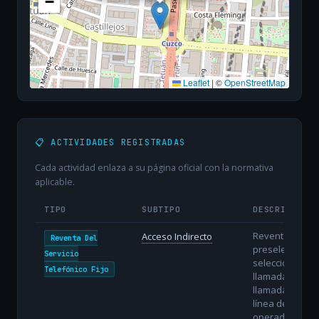
−
Leaflet
|
©
OpenStreetMap
📋 ACTIVIDADES REGISTRADAS
Cada actividad enlaza a su página oficial con la normativa
aplicable.
TIPO
SUBTIPO
DESCRIPCIÓN
Reventa con
Acceso Indirecto
Reventa Del
preselección o
Servicio
selección
Telefónico Fijo
llamada a
llamada sobre 
línea del
operador