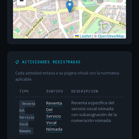
−
Leaflet
|
©
OpenStreetMap
📋 ACTIVIDADES REGISTRADAS
Cada actividad enlaza a su página oficial con la normativa
aplicable.
TIPO
SUBTIPO
DESCRIPCIÓN
Reventa específica del
Reventa
Reventa
servicio vocal nómada
Del
Del
con subasignación de la
Servicio
Servicio
numeración nómada.
Vocal
Vocal
Nómada
Nómada