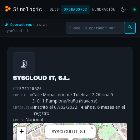
Sinologic
BLOG
OPERADORES
NUMERACIÓN
📡 Operadores
›
Lista
›
🔍
syscloud-it
📡
SYSCLOUD IT, S.L.
B71120620
NIF
Calle Monasterio de Tulebras 2 Oficina 5 -
DOMICILIO
31011 Pamplona/Iruña (Navarra)
Inscrito el 07/02/2022 ·
4 años, 6 meses
en el
ANTIGÜEDAD
registro
Nacional
ÁMBITO
×
+
SYSCLOUD IT, S.L.