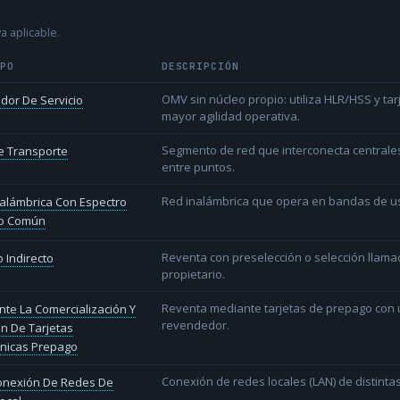
a aplicable.
IPO
DESCRIPCIÓN
OMV sin núcleo propio: utiliza HLR/HSS y t
dor De Servicio
mayor agilidad operativa.
Segmento de red que interconecta centrale
e Transporte
entre puntos.
Red inalámbrica que opera en bandas de uso l
alámbrica Con Espectro
o Común
Reventa con preselección o selección llama
 Indirecto
propietario.
Reventa mediante tarjetas de prepago con un
te La Comercialización Y
revendedor.
n De Tarjetas
ónicas Prepago
Conexión de redes locales (LAN) de distint
conexión De Redes De