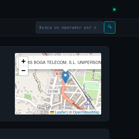
🔍
×
+
SUIS BOGA TELECOM, S.L. UNIPERSONAL
−
Leaflet
|
©
OpenStreetMap