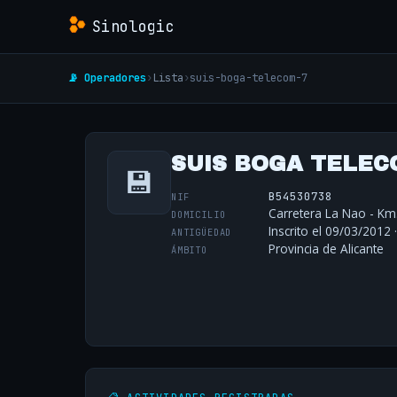
Sinologic
📡 Operadores
›
Lista
›
suis-boga-telecom-7
SUIS BOGA TELECO
💾
B54530738
NIF
Carretera La Nao - Km.
DOMICILIO
Inscrito el 09/03/2012 
ANTIGÜEDAD
Provincia de Alicante
ÁMBITO