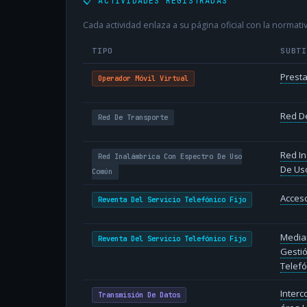
📋 ACTIVIDADES REGISTRADAS
Cada actividad enlaza a su página oficial con la normativ
TIPO
SUBT
Presta
Operador Móvil Virtual
Red D
Red De Transporte
Red In
Red Inalámbrica Con Espectro De Uso
De Us
Común
Acceso
Reventa Del Servicio Telefónico Fijo
Median
Reventa Del Servicio Telefónico Fijo
Gestió
Telef
Inter
Transmisión De Datos