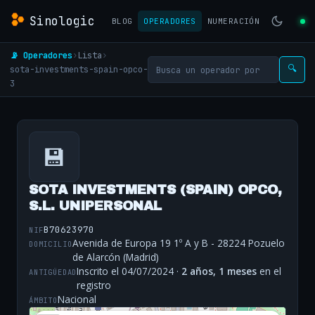
Sinologic
BLOG
OPERADORES
NUMERACIÓN
📡 Operadores
›
Lista
›
sota-investments-spain-opco-
🔍
3
💾
SOTA INVESTMENTS (SPAIN) OPCO,
S.L. UNIPERSONAL
B70623970
NIF
Avenida de Europa 19 1º A y B - 28224 Pozuelo
DOMICILIO
de Alarcón (Madrid)
Inscrito el 04/07/2024 ·
2 años, 1 meses
en el
ANTIGÜEDAD
registro
Nacional
ÁMBITO