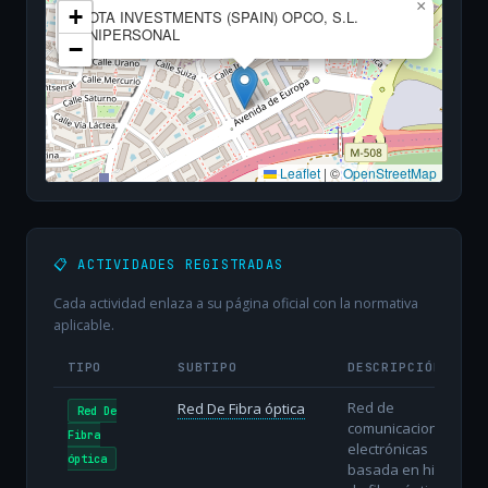
×
+
SOTA INVESTMENTS (SPAIN) OPCO, S.L.
UNIPERSONAL
−
Leaflet
|
©
OpenStreetMap
📋 ACTIVIDADES REGISTRADAS
Cada actividad enlaza a su página oficial con la normativa
aplicable.
TIPO
SUBTIPO
DESCRIPCIÓN
Red de
Red De Fibra óptica
Red De
comunicaciones
Fibra
electrónicas
óptica
basada en hilos