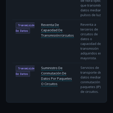
de fibra óptica
que transmiten
datos mediante
pulsos de luz.
Reventa a
Reventa De
Transmisión
terceros de
Capacidad De
De Datos
circuitos de
Transmisión/circuitos
datos o
capacidad de
transmisión
adquiridos en
mayorista.
Servicios de
Suministro De
Transmisión
transporte de
Conmutación De
De Datos
datos mediante
Datos Por Paquetes
conmutación de
O Circuitos
paquetes (IP) o
de circuitos.