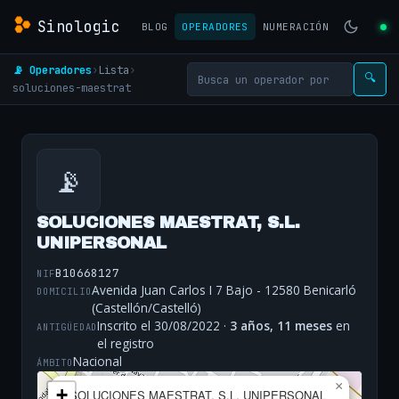
Sinologic
BLOG
OPERADORES
NUMERACIÓN
📡 Operadores
›
Lista
›
🔍
soluciones-maestrat
📡
SOLUCIONES MAESTRAT, S.L.
UNIPERSONAL
B10668127
NIF
Avenida Juan Carlos I 7 Bajo - 12580 Benicarló
DOMICILIO
(Castellón/Castelló)
Inscrito el 30/08/2022 ·
3 años, 11 meses
en
ANTIGÜEDAD
el registro
Nacional
ÁMBITO
×
+
SOLUCIONES MAESTRAT, S.L. UNIPERSONAL