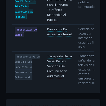
Con El Servicio
pública
Con El Servicio
conmutada.
Telefónico
Telefónico
Disponible Al
Disponible Al
Público
Público
Servicio de
Proveedor De
Transmisión De
acceso a
Acceso A Internet
Datos
internet a
usuarios finales
(ISP).
Transporte de la
Transporte De La
Transporte De La
señal de radio y
Señal De Los
Señal De Los
televisión desde
Servicios De
Servicios De
estudios hasta
Comunicación
Comunicación
centros
Audiovisual
Audiovisual
emisores o
redistribuidores.