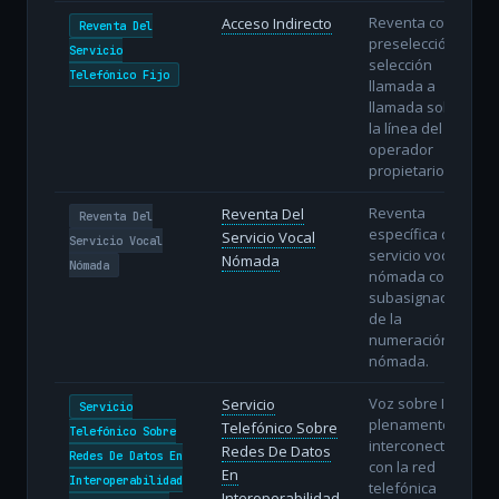
Reventa con
Acceso Indirecto
Reventa Del
preselección o
Servicio
selección
Telefónico Fijo
llamada a
llamada sobre
la línea del
operador
propietario.
Reventa
Reventa Del
Reventa Del
específica del
Servicio Vocal
Servicio Vocal
servicio vocal
Nómada
Nómada
nómada con
subasignación
de la
numeración
nómada.
Voz sobre IP
Servicio
Servicio
plenamente
Telefónico Sobre
Telefónico Sobre
interconectada
Redes De Datos
Redes De Datos En
con la red
En
Interoperabilidad
telefónica
Interoperabilidad