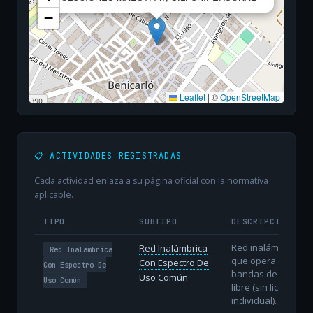
−
Leaflet
|
©
OpenStreetMap
📋 ACTIVIDADES REGISTRADAS
Cada actividad enlaza a su página oficial con la normativa
aplicable.
TIPO
SUBTIPO
DESCRIPCIÓN
Red inalámbrica
Red Inalámbrica
Red Inalámbrica
que opera en
Con Espectro De
Con Espectro De
bandas de uso
Uso Común
Uso Común
libre (sin licencia
individual).