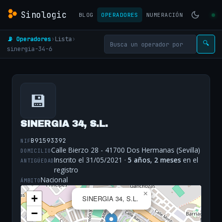
Sinologic
BLOG
OPERADORES
NUMERACIÓN
📡 Operadores
›
Lista
›
🔍
sinergia-34-6
💾
SINERGIA 34, S.L.
B91593392
NIF
Calle Bierzo 28 - 41700 Dos Hermanas (Sevilla)
DOMICILIO
Inscrito el 31/05/2021 ·
5 años, 2 meses
en el
ANTIGÜEDAD
registro
Nacional
ÁMBITO
×
+
SINERGIA 34, S.L.
−