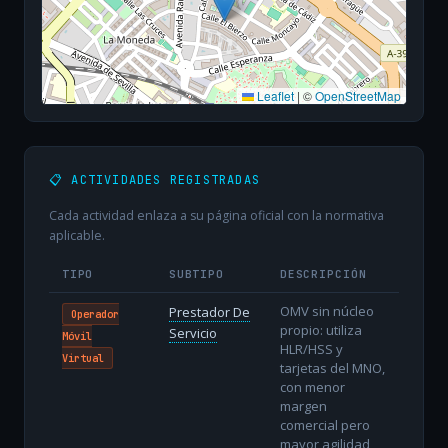
Leaflet
|
©
OpenStreetMap
📋 ACTIVIDADES REGISTRADAS
Cada actividad enlaza a su página oficial con la normativa
aplicable.
TIPO
SUBTIPO
DESCRIPCIÓN
OMV sin núcleo
Prestador De
Operador
propio: utiliza
Servicio
Móvil
HLR/HSS y
Virtual
tarjetas del MNO,
con menor
margen
comercial pero
mayor agilidad