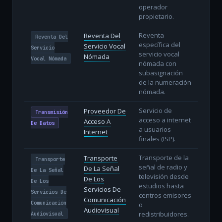
operador
propietario.
Reventa
Reventa Del
Reventa Del
específica del
Servicio Vocal
Servicio
servicio vocal
Nómada
Vocal Nómada
nómada con
subasignación
de la numeración
nómada.
Servicio de
Proveedor De
Transmisión
acceso a internet
Acceso A
De Datos
a usuarios
Internet
finales (ISP).
Transporte de la
Transporte
Transporte
señal de radio y
De La Señal
De La Señal
televisión desde
De Los
De Los
estudios hasta
Servicios De
Servicios De
centros emisores
Comunicación
Comunicación
o
Audiovisual
redistribuidores.
Audiovisual