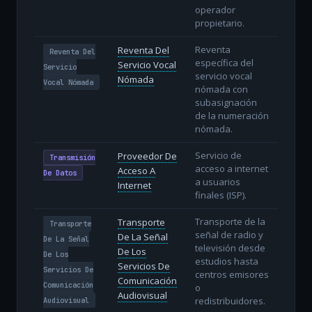
operador
propietario.
Reventa
Reventa Del
Reventa Del
específica del
Servicio Vocal
Servicio
servicio vocal
Nómada
Vocal Nómada
nómada con
subasignación
de la numeración
nómada.
Servicio de
Proveedor De
Transmisión
acceso a internet
Acceso A
De Datos
a usuarios
Internet
finales (ISP).
Transporte de la
Transporte
Transporte
señal de radio y
De La Señal
De La Señal
televisión desde
De Los
De Los
estudios hasta
Servicios De
Servicios De
centros emisores
Comunicación
Comunicación
o
Audiovisual
redistribuidores.
Audiovisual