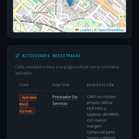
Leaflet
|
©
OpenStreetMap
📋 ACTIVIDADES REGISTRADAS
Cada actividad enlaza a su página oficial con la normativa
aplicable.
TIPO
SUBTIPO
DESCRIPCIÓN
OMV sin núcleo
Prestador De
Operador
propio: utiliza
Servicio
Móvil
HLR/HSS y
Virtual
tarjetas del MNO,
con menor
margen
comercial pero
mayor agilidad