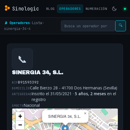
Sinologic
BLOG
OPERADORES
NUMERACIÓN
📡 Operadores
›
Lista
›
🔍
sinergia-34-4
📞
SINERGIA 34, S.L.
B91593392
NIF
Calle Bierzo 28 - 41700 Dos Hermanas (Sevilla)
DOMICILIO
Inscrito el 31/05/2021 ·
5 años, 2 meses
en el
ANTIGÜEDAD
registro
Nacional
ÁMBITO
×
+
SINERGIA 34, S.L.
−