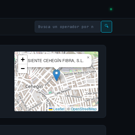
🔍
×
+
SIENTE CEHEGÍN FIBRA, S.L.
−
Leaflet
|
©
OpenStreetMap