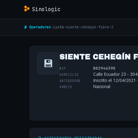
Sinologic
📡 Operadores
›
Lista
›
siente-cehegin-fibra-2
SIENTE CEHEGÍN FI
💾
B02946390
NIF
Calle Ecuador 23 - 304
DOMICILIO
Inscrito el 12/04/2021 
ANTIGÜEDAD
Nacional
ÁMBITO