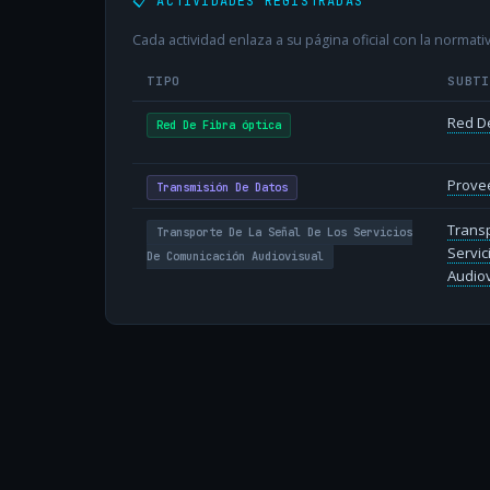
📋 ACTIVIDADES REGISTRADAS
Cada actividad enlaza a su página oficial con la normativ
TIPO
SUBT
Red De
Red De Fibra óptica
Provee
Transmisión De Datos
Transp
Transporte De La Señal De Los Servicios
Servic
De Comunicación Audiovisual
Audiov