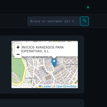
🔍
×
+
SERVICIOS AVANZADOS PARA
COOPERATIVAS, S.L.
−
Leaflet
|
©
OpenStreetMap