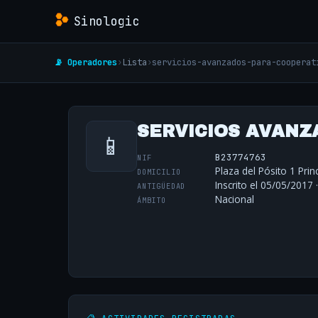
Sinologic
📡 Operadores
›
Lista
›
servicios-avanzados-para-cooperat
SERVICIOS AVANZA
📱
B23774763
NIF
Plaza del Pósito 1 Prin
DOMICILIO
Inscrito el 05/05/2017 
ANTIGÜEDAD
Nacional
ÁMBITO