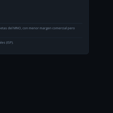
arjetas del MNO, con menor margen comercial pero
les (ISP).