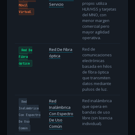
propio: utiliza
Servicio
Móvil
HLR/HSS y tarjetas
Virtual
del MNO, con
menor margen
comercial pero
mayor agilidad
operativa.
Red de
Red De Fibra
Red De
comunicaciones
óptica
Fibra
electrónicas
óptica
basada en hilos
de fibra óptica
que transmiten
datos mediante
pulsos de luz.
Red inalámbrica
Red
Red
que opera en
Inalámbrica
Inalámbrica
bandas de uso
Con Espectro
Con Espectro
libre (sin licencia
De Uso
De Uso
individual).
Común
Común