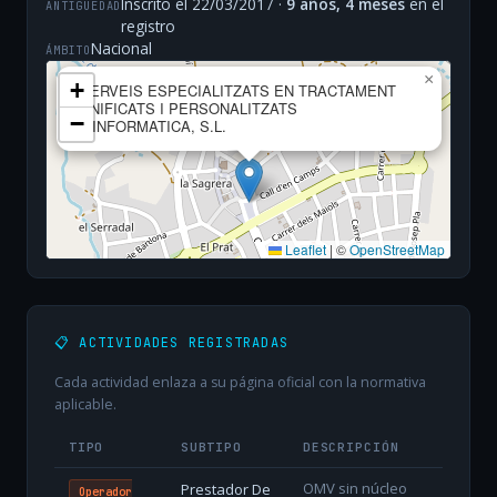
Inscrito el 22/03/2017 ·
9 años, 4 meses
en el
ANTIGÜEDAD
registro
Nacional
ÁMBITO
×
+
SERVEIS ESPECIALITZATS EN TRACTAMENT
UNIFICATS I PERSONALITZATS
−
D'INFORMATICA, S.L.
Leaflet
|
©
OpenStreetMap
📋 ACTIVIDADES REGISTRADAS
Cada actividad enlaza a su página oficial con la normativa
aplicable.
TIPO
SUBTIPO
DESCRIPCIÓN
OMV sin núcleo
Prestador De
Operador