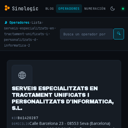
Sinologic
BLOG
OPERADORES
NUMERACIÓN
📡 Operadores
›
Lista
›
serveis-especialitzats-en-
tractament-unificats-i-
🔍
personalitzats-d-
informatica-2
🌐
SERVEIS ESPECIALITZATS EN
TRACTAMENT UNIFICATS I
PERSONALITZATS D'INFORMATICA,
S.L.
B61420287
NIF
Calle Barcelona 23 - 08553 Seva (Barcelona)
DOMICILIO